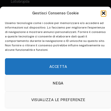
Lollobrigida
GENERI LETTERARI: AL SALONE DEL LIBRO ARRIVANO I DATI AIE 2023
Gestisci Consenso Cookie
su
I 10 libri più letti del 2022
Usiamo tecnologie come i cookie per memorizzare e/o accedere ad
informazioni sul dispositivo. Lo facciamo per migliorare l'esperienza
di navigazione e mostrare annunci personalizzati. Fornire il consenso
su
WORLD ART DAY: RIFLESSIONE SULLO STATO DELL'ARTE
a queste tecnologie ci consente di elaborare dati quali il
Inspire Your Heart with Art Day, una giornata d’arte
comportamento durante la navigazione o ID univoche su questo sito.
Non fornire o ritirare il consenso potrebbe influire negativamente su
su
WALK TO WORK DAY: PICCOLE IPOCRISIE QUOTIDIANE
alcune funzionalità e funzioni.
Animare l’ordinario per renderlo straordinario. Pinocchio di
Guillermo Del Toro: la recensione​
ACCETTA
NEGA
HOME
ABBONATI A OTHERSOULS
COOKIE POLICY (UE)
VISUALIZZA LE PREFERENZE
© 2026 OtherSouls.it