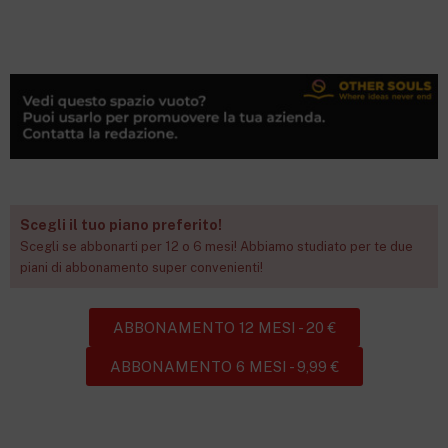
Scegli il tuo piano preferito!
Scegli se abbonarti per 12 o 6 mesi! Abbiamo studiato per te due
piani di abbonamento super convenienti!
ABBONAMENTO 12 MESI - 20 €
ABBONAMENTO 6 MESI - 9,99 €