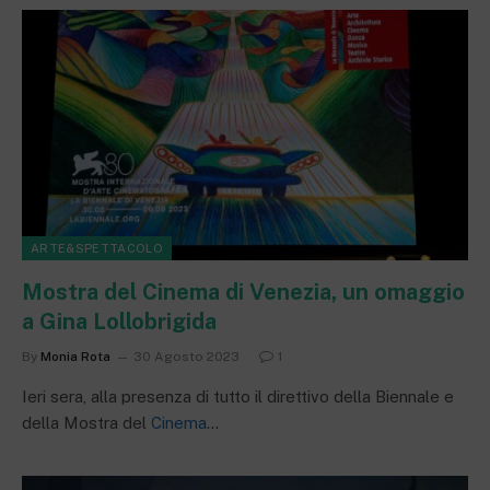
ARTE&SPETTACOLO
Mostra del Cinema di Venezia, un omaggio
a Gina Lollobrigida
By
Monia Rota
30 Agosto 2023
1
Ieri sera, alla presenza di tutto il direttivo della Biennale e
della Mostra del
Cinema
…