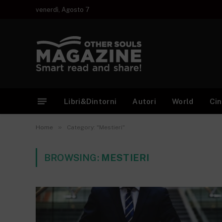
venerdì, Agosto 7
Libri&Dintorni
Autori
World
Ci
»
Home
Category: "Mestieri"
BROWSING:
MESTIERI