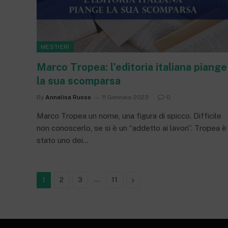
MESTIERI
Marco Tropea: l’editoria italiana piange
la sua scomparsa
By
Annalisa Russo
11 Gennaio 2023
0
Marco Tropea un nome, una figura di spicco. Difficile
non conoscerlo, se si è un “addetto ai lavori”. Tropea è
stato uno dei…
…
Next
1
2
3
11