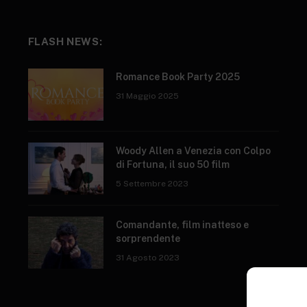
FLASH NEWS:
Romance Book Party 2025
31 Maggio 2025
Woody Allen a Venezia con Colpo
di Fortuna, il suo 50 film
5 Settembre 2023
Comandante, film inatteso e
sorprendente
31 Agosto 2023