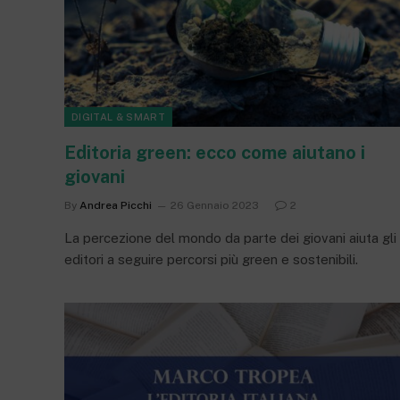
DIGITAL & SMART
Editoria green: ecco come aiutano i
giovani
By
Andrea Picchi
26 Gennaio 2023
2
La percezione del mondo da parte dei giovani aiuta gli
editori a seguire percorsi più green e sostenibili.