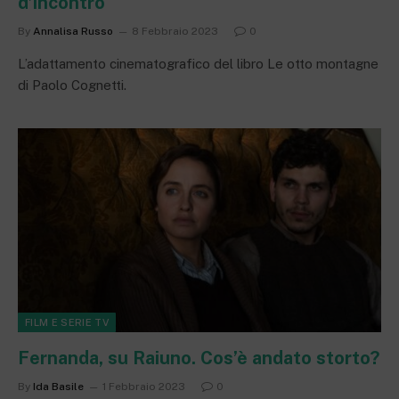
d’incontro
By
Annalisa Russo
8 Febbraio 2023
0
L’adattamento cinematografico del libro Le otto montagne
di Paolo Cognetti.
FILM E SERIE TV
Fernanda, su Raiuno. Cos’è andato storto?
By
Ida Basile
1 Febbraio 2023
0