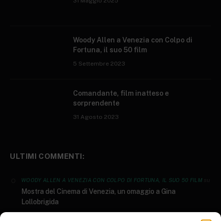
31 Maggio 2025
Woody Allen a Venezia con Colpo di
Fortuna, il suo 50 film
5 Settembre 2023
Comandante, film inatteso e
sorprendente
31 Agosto 2023
ULTIMI COMMENTI:
su
WOODY ALLEN A VENEZIA CON COLPO DI FORTUNA, IL SUO 50 FILM
Mostra del Cinema di Venezia, un omaggio a Gina
Lollobrigida