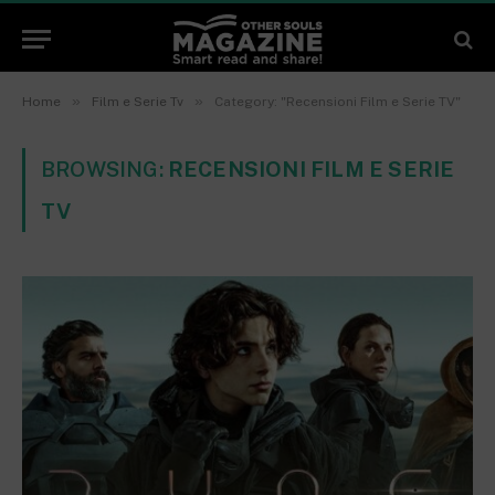
»
»
Home
Film e Serie Tv
Category: "Recensioni Film e Serie TV"
BROWSING:
RECENSIONI FILM E SERIE
TV