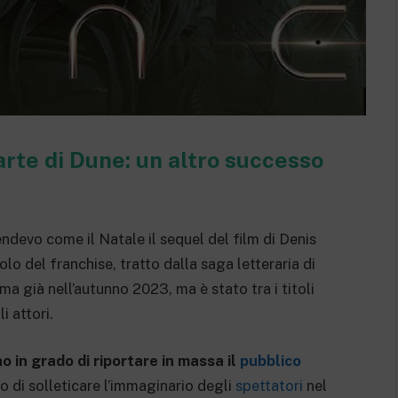
rte di Dune: un altro successo
endevo come il Natale il sequel del film di Denis
lo del franchise, tratto dalla saga letteraria di
a già nell’autunno 2023, ma è stato tra i titoli
i attori.
o in grado di riportare in massa il
pubblico
o di solleticare l’immaginario degli
spettatori
nel