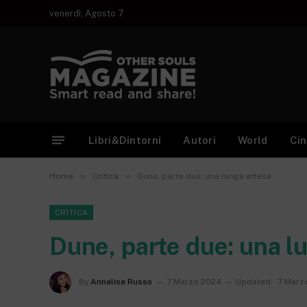
venerdì, Agosto 7
Libri&Dintorni
Autori
World
Ci
»
»
Home
Critica
Dune, parte due: una lunga attesa
CRITICA
Dune, parte due: una l
By
Annalisa Russo
7 Marzo 2024
Updated:
7 Marz