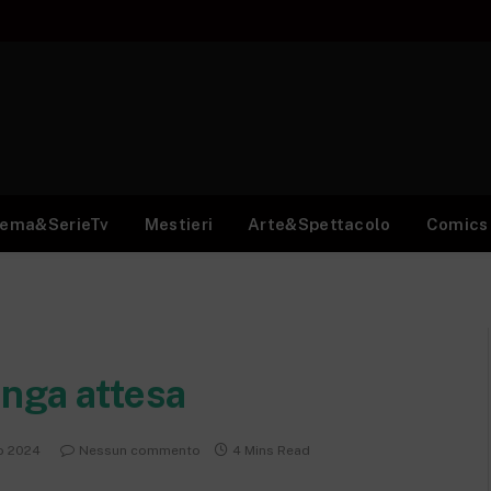
nema&SerieTv
Mestieri
Arte&Spettacolo
Comics
unga attesa
o 2024
Nessun commento
4 Mins Read