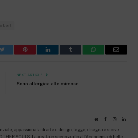
erbert
k
Twitter
Pinterest
LinkedIn
Tumblr
WhatsApp
Email
NEXT ARTICLE
Sono allergica alle mimose
Website
Facebook
Instagram
Linked
ziale, appassionata di arte e design, legge, disegna e scrive
i OTHER SOULS. Laureata in scenografia all'Accademia di belle