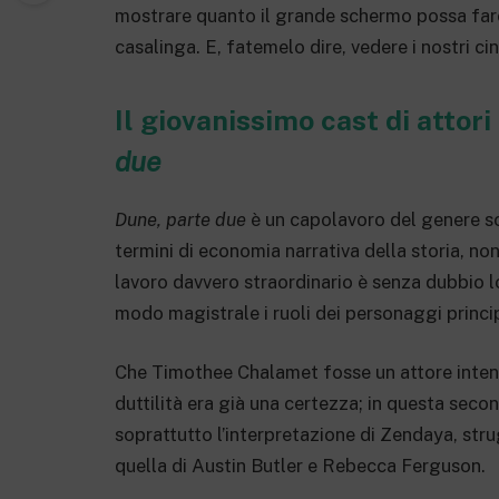
mostrare quanto il grande schermo possa fare 
casalinga. E, fatemelo dire, vedere i nostri c
Il giovanissimo cast di attori
due
Dune, parte due
è un capolavoro del genere sc
termini di economia narrativa della storia, no
lavoro davvero straordinario è senza dubbio lo
modo magistrale i ruoli dei personaggi principa
Che Timothee Chalamet fosse un attore intens
duttilità era già una certezza; in questa sec
soprattutto l’interpretazione di Zendaya, str
quella di Austin Butler e Rebecca Ferguson.