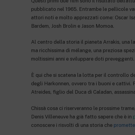
Questi primi due film sono il risultato dell’at
pubblicato nel 1965. Entrambe le pellicole va
attori noti e molto apprezzati come: Oscar Is
Bardem, Josh Brolin e Jason Momoa.
Al centro della storia il pianeta Arrakis, una 
ma ricchissima di mélange, una preziosa spezia
moltissimi anni e sviluppare doti preveggenti.
È qui che si scatena la lotta per il controllo d
degli Harkonnen, ovvero tra i buoni e cattivi. 
Atreides, figlio del Duca di Caladan, assassin
Chissà cosa ci riserveranno le prossime trame,
Denis Villeneuve ha già fatto sapere che è in
p
conoscere i risvolti di una storia che
promette