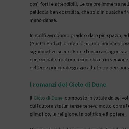
così forti e attendibili. Le tre ore immerse n
pellicola ben costruita, che solo in qualche f
meno dense.
In molti avrebbero gradito dare più spazio, a
(Austin Butler): brutale e oscuro, audace pre
significative scene. Forse l’unico antagonista
eccezionale trasformazione fisica in versione 
dell’eroe principale grazie alla forza dei suoi 
I romanzi del Ciclo di Dune
Il
Ciclo di Dune,
composto in totale da sei volum
cui l’autore statunitense teneva molto come l
climatico, la religione, la politica e il potere.