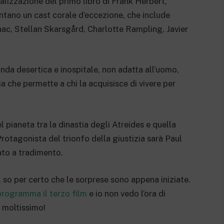
tualizzazione del primo libro di Frank Herbert,
ntano un cast corale d’eccezione, che include
aac, Stellan Skarsgård, Charlotte Rampling, Javier
landa desertica e inospitale, non adatta all’uomo,
 che permette a chi la acquisisce di vivere per
el pianeta tra la dinastia degli Atreides e quella
Protagonista del trionfo della giustizia sarà Paul
ato a tradimento.
 so per certo che le sorprese sono appena iniziate.
rogramma il terzo film
e io non vedo l’ora di
moltissimo!