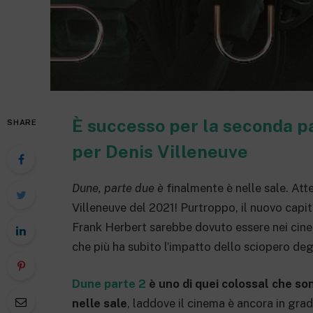
È successo per la seconda pa
SHARE
per Denis Villeneuve
Dune, parte due è
finalmente è nelle sale. Att
Villeneuve del 2021! Purtroppo, il nuovo capito
Frank Herbert sarebbe dovuto essere nei cinem
che più ha subito l’impatto dello sciopero degl
Dune parte 2
è uno di quei colossal che son
nelle sale
, laddove il cinema è ancora in grad