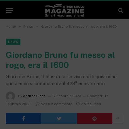
»
»
Home
News
Giordano Bruno fu messo al rogo, era il 1600
NEWS
Giordano Bruno fu messo al
rogo, era il 1600
Giordano Bruno, il filosofo arso vivo dall’Inquisizione:
quest’anno si commemora il 423° anniversario.
By
Andrea Picchi
17 Febbraio 2023
Updated:
17
Febbraio 2023
Nessun commento
2 Mins Read