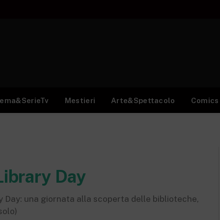
nema&SerieTv
Mestieri
Arte&Spettacolo
Comics
Library Day
y Day: una giornata alla scoperta delle biblioteche,
solo)