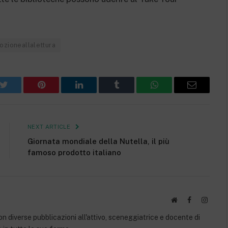
zioneallalettura
k
Twitter
Pinterest
LinkedIn
Tumblr
WhatsApp
Email
NEXT ARTICLE
Giornata mondiale della Nutella, il più
famoso prodotto italiano
Website
Facebook
Instag
 diverse pubblicazioni all'attivo, sceneggiatrice e docente di