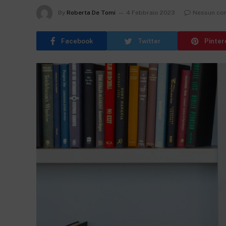
By
Roberta De Tomi
4 Febbraio 2023
Nessun c
Facebook
Twitter
Pinter