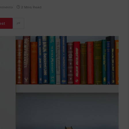
ommento
2 Mins Read
est