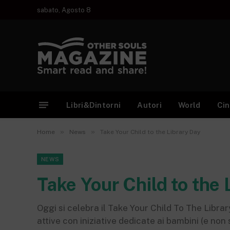
sabato, Agosto 8
Libri&Dintorni
Autori
World
Ci
»
»
Home
News
Take Your Child to the Library Day
NEWS
Take Your Child to the 
Oggi si celebra il Take Your Child To The Librar
attive con iniziative dedicate ai bambini (e non 