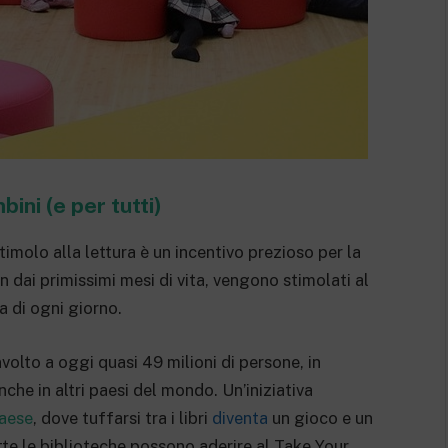
ini (e per tutti)
stimolo alla lettura è un incentivo prezioso per la
in dai primissimi mesi di vita, vengono stimolati al
a di ogni giorno.
volto a oggi quasi 49 milioni di persone, in
nche in altri paesi del mondo. Un’iniziativa
paese
, dove tuffarsi tra i libri
diventa
un gioco e un
te le biblioteche possono aderire al Take Your