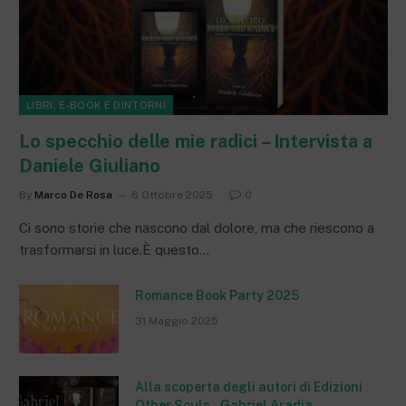
LIBRI, E-BOOK E DINTORNI
Lo specchio delle mie radici – Intervista a
Daniele Giuliano
By
Marco De Rosa
6 Ottobre 2025
0
Ci sono storie che nascono dal dolore, ma che riescono a
trasformarsi in luce.È questo…
Romance Book Party 2025
31 Maggio 2025
Alla scoperta degli autori di Edizioni
Other Souls – Gabriel Aradia