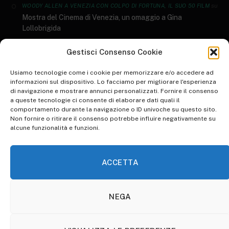
su
WOODY ALLEN A VENEZIA CON COLPO DI FORTUNA, IL SUO 50 FILM
Mostra del Cinema di Venezia, un omaggio a Gina
Lollobrigida
GENERI LETTERARI: AL SALONE DEL LIBRO ARRIVANO I DATI AIE 2023
Gestisci Consenso Cookie
su
I 10 libri più letti del 2022
Usiamo tecnologie come i cookie per memorizzare e/o accedere ad
informazioni sul dispositivo. Lo facciamo per migliorare l'esperienza
di navigazione e mostrare annunci personalizzati. Fornire il consenso
su
WORLD ART DAY: RIFLESSIONE SULLO STATO DELL'ARTE
a queste tecnologie ci consente di elaborare dati quali il
Inspire Your Heart with Art Day, una giornata d’arte
comportamento durante la navigazione o ID univoche su questo sito.
Non fornire o ritirare il consenso potrebbe influire negativamente su
su
WALK TO WORK DAY: PICCOLE IPOCRISIE QUOTIDIANE
alcune funzionalità e funzioni.
Animare l’ordinario per renderlo straordinario. Pinocchio di
Guillermo Del Toro: la recensione​
ACCETTA
NEGA
HOME
ABBONATI A OTHERSOULS
COOKIE POLICY (UE)