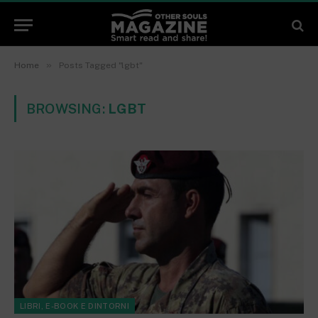
»
Home
Posts Tagged "lgbt"
BROWSING:
LGBT
LIBRI, E-BOOK E DINTORNI