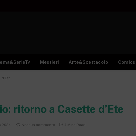
nema&SerieTv
Mestieri
Arte&Spettacolo
Comics
e d’Ete
uio: ritorno a Casette d’Ete
o 2024
Nessun commento
4 Mins Read