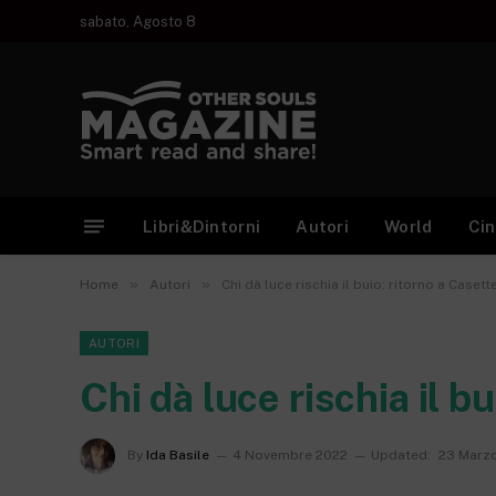
sabato, Agosto 8
Libri&Dintorni
Autori
World
Ci
»
»
Home
Autori
Chi dà luce rischia il buio: ritorno a Casett
AUTORI
Chi dà luce rischia il b
By
Ida Basile
4 Novembre 2022
Updated:
23 Marz