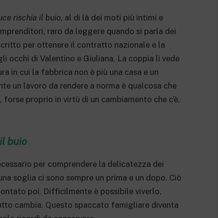
uce rischia il buio
, al di là dei moti più intimi e
i imprenditori, raro da leggere quando si parla dei
scritto per ottenere il contratto nazionale e la
li occhi di Valentino e Giuliana. La coppia li vede
a in cui la fabbrica non è più una casa e un
te un lavoro da rendere a norma è qualcosa che
, forse proprio in virtù di un cambiamento che c’è,
il buio
ecessario per comprendere la delicatezza dei
una soglia ci sono sempre un prima e un dopo. Ciò
ntato poi. Difficilmente è possibile viverlo,
tutto cambia. Questo spaccato famigliare diventa