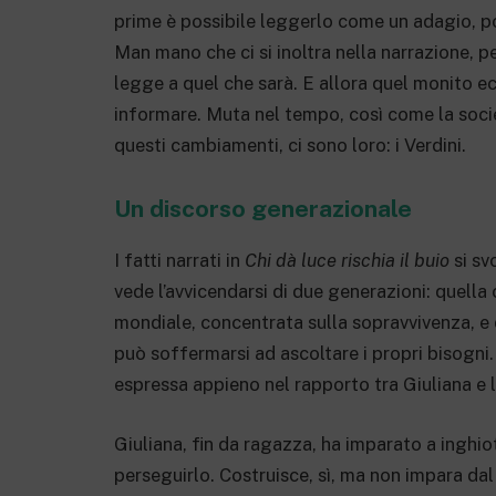
prime è possibile leggerlo come un adagio, p
Man mano che ci si inoltra nella narrazione, pe
legge a quel che sarà. E allora quel monito ec
informare. Muta nel tempo, così come la socie
questi cambiamenti, ci sono loro: i Verdini.
Un discorso generazionale
I fatti narrati in
Chi dà luce rischia il buio
si sv
vede l’avvicendarsi di due generazioni: quell
mondiale, concentrata sulla sopravvivenza, e 
può soffermarsi ad ascoltare i propri bisogni.
espressa appieno nel rapporto tra Giuliana e l
Giuliana, fin da ragazza, ha imparato a inghiot
perseguirlo. Costruisce, sì, ma non impara da