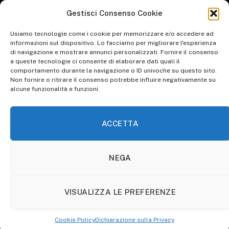
GENERI LETTERARI: AL SALONE DEL LIBRO ARRIVANO I DATI AIE 2023
Gestisci Consenso Cookie
su
I 10 libri più letti del 2022
Usiamo tecnologie come i cookie per memorizzare e/o accedere ad
informazioni sul dispositivo. Lo facciamo per migliorare l'esperienza
su
di navigazione e mostrare annunci personalizzati. Fornire il consenso
WORLD ART DAY: RIFLESSIONE SULLO STATO DELL'ARTE
a queste tecnologie ci consente di elaborare dati quali il
Inspire Your Heart with Art Day, una giornata d’arte
comportamento durante la navigazione o ID univoche su questo sito.
Non fornire o ritirare il consenso potrebbe influire negativamente su
su
WALK TO WORK DAY: PICCOLE IPOCRISIE QUOTIDIANE
alcune funzionalità e funzioni.
Animare l’ordinario per renderlo straordinario. Pinocchio di
Guillermo Del Toro: la recensione​
ACCETTA
NEGA
HOME
ABBONATI A OTHERSOULS
COOKIE POLICY (UE)
VISUALIZZA LE PREFERENZE
© 2026 OtherSouls.it
Cookie Policy
Dichiarazione sulla Privacy