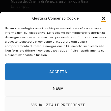
Mostra del Cinema di Venezia, un omaggio a Gina
Lollobrigida
GENERI LETTERARI: AL SALONE DEL LIBRO ARRIVANO I DATI AIE 2023
Gestisci Consenso Cookie
su
I 10 libri più letti del 2022
Usiamo tecnologie come i cookie per memorizzare e/o accedere ad
informazioni sul dispositivo. Lo facciamo per migliorare l'esperienza
su
di navigazione e mostrare annunci personalizzati. Fornire il consenso
WORLD ART DAY: RIFLESSIONE SULLO STATO DELL'ARTE
a queste tecnologie ci consente di elaborare dati quali il
Inspire Your Heart with Art Day, una giornata d’arte
comportamento durante la navigazione o ID univoche su questo sito.
Non fornire o ritirare il consenso potrebbe influire negativamente su
su
WALK TO WORK DAY: PICCOLE IPOCRISIE QUOTIDIANE
alcune funzionalità e funzioni.
Animare l’ordinario per renderlo straordinario. Pinocchio di
Guillermo Del Toro: la recensione​
ACCETTA
NEGA
HOME
ABBONATI A OTHERSOULS
COOKIE POLICY (UE)
VISUALIZZA LE PREFERENZE
© 2026 OtherSouls.it