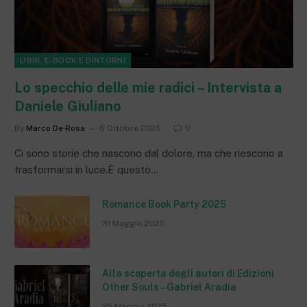
LIBRI, E-BOOK E DINTORNI
Lo specchio delle mie radici – Intervista a
Daniele Giuliano
By
Marco De Rosa
6 Ottobre 2025
0
Ci sono storie che nascono dal dolore, ma che riescono a
trasformarsi in luce.È questo…
Romance Book Party 2025
31 Maggio 2025
Alla scoperta degli autori di Edizioni
Other Souls – Gabriel Aradia
25 Maggio 2025