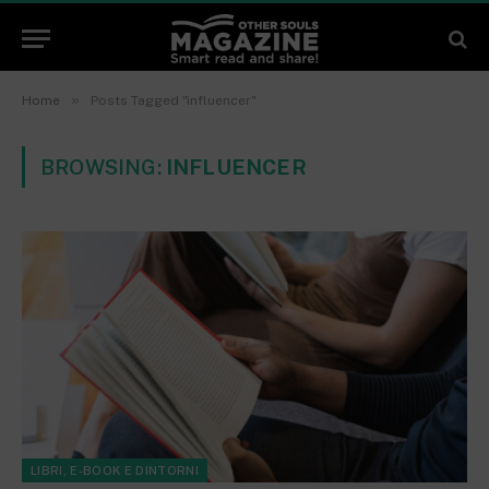
»
Home
Posts Tagged "influencer"
BROWSING:
INFLUENCER
LIBRI, E-BOOK E DINTORNI