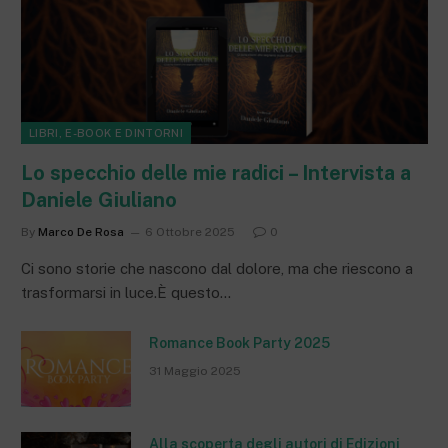
LIBRI, E-BOOK E DINTORNI
Lo specchio delle mie radici – Intervista a
Daniele Giuliano
By
Marco De Rosa
6 Ottobre 2025
0
Ci sono storie che nascono dal dolore, ma che riescono a
trasformarsi in luce.È questo…
Romance Book Party 2025
31 Maggio 2025
Alla scoperta degli autori di Edizioni