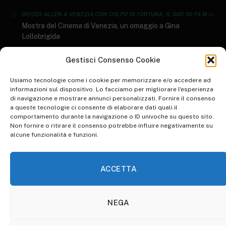
su
WOODY ALLEN A VENEZIA CON COLPO DI FORTUNA, IL SUO 50 FILM
Mostra del Cinema di Venezia, un omaggio a Gina
Lollobrigida
GENERI LETTERARI: AL SALONE DEL LIBRO ARRIVANO I DATI AIE 2023
Gestisci Consenso Cookie
su
I 10 libri più letti del 2022
Usiamo tecnologie come i cookie per memorizzare e/o accedere ad
informazioni sul dispositivo. Lo facciamo per migliorare l'esperienza
di navigazione e mostrare annunci personalizzati. Fornire il consenso
su
WORLD ART DAY: RIFLESSIONE SULLO STATO DELL'ARTE
a queste tecnologie ci consente di elaborare dati quali il
Inspire Your Heart with Art Day, una giornata d’arte
comportamento durante la navigazione o ID univoche su questo sito.
Non fornire o ritirare il consenso potrebbe influire negativamente su
su
WALK TO WORK DAY: PICCOLE IPOCRISIE QUOTIDIANE
alcune funzionalità e funzioni.
Animare l’ordinario per renderlo straordinario. Pinocchio di
Guillermo Del Toro: la recensione​
ACCETTA
NEGA
HOME
ABBONATI A OTHERSOULS
COOKIE POLICY (UE)