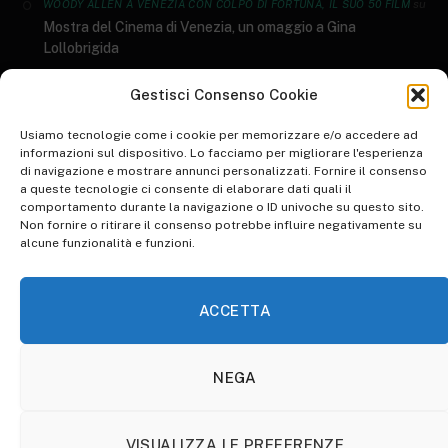
su
WOODY ALLEN A VENEZIA CON COLPO DI FORTUNA, IL SUO 50 FILM
Mostra del Cinema di Venezia, un omaggio a Gina
Lollobrigida
GENERI LETTERARI: AL SALONE DEL LIBRO ARRIVANO I DATI AIE 2023
Gestisci Consenso Cookie
su
I 10 libri più letti del 2022
Usiamo tecnologie come i cookie per memorizzare e/o accedere ad
informazioni sul dispositivo. Lo facciamo per migliorare l'esperienza
di navigazione e mostrare annunci personalizzati. Fornire il consenso
su
WORLD ART DAY: RIFLESSIONE SULLO STATO DELL'ARTE
a queste tecnologie ci consente di elaborare dati quali il
Inspire Your Heart with Art Day, una giornata d’arte
comportamento durante la navigazione o ID univoche su questo sito.
Non fornire o ritirare il consenso potrebbe influire negativamente su
su
WALK TO WORK DAY: PICCOLE IPOCRISIE QUOTIDIANE
alcune funzionalità e funzioni.
Animare l’ordinario per renderlo straordinario. Pinocchio di
Guillermo Del Toro: la recensione​
ACCETTA
NEGA
HOME
ABBONATI A OTHERSOULS
COOKIE POLICY (UE)
VISUALIZZA LE PREFERENZE