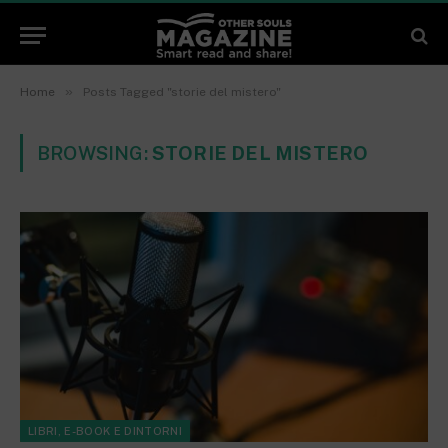
»
Home
Posts Tagged "storie del mistero"
BROWSING:
STORIE DEL MISTERO
LIBRI, E-BOOK E DINTORNI