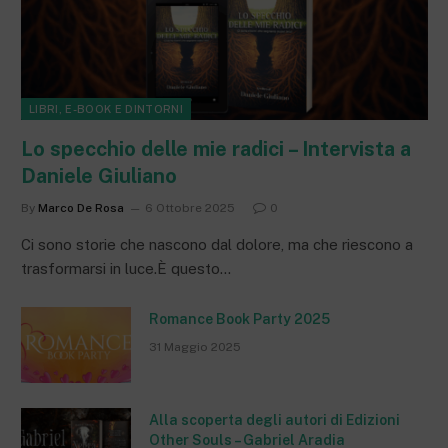
LIBRI, E-BOOK E DINTORNI
Lo specchio delle mie radici – Intervista a
Daniele Giuliano
By
Marco De Rosa
6 Ottobre 2025
0
Ci sono storie che nascono dal dolore, ma che riescono a
trasformarsi in luce.È questo…
Romance Book Party 2025
31 Maggio 2025
Alla scoperta degli autori di Edizioni
Other Souls – Gabriel Aradia