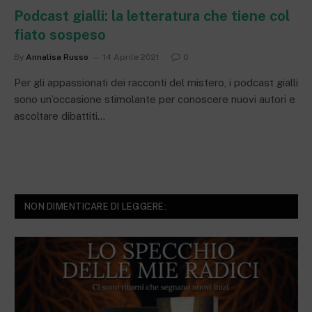
Podcast gialli: la letteratura che tiene col
fiato sospeso
By
Annalisa Russo
14 Aprile 2021
0
Per gli appassionati dei racconti del mistero, i podcast gialli
sono un’occasione stimolante per conoscere nuovi autori e
ascoltare dibattiti…
NON DIMENTICARE DI LEGGERE: