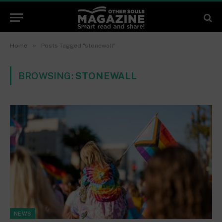
»
Home
Posts Tagged "stonewall"
BROWSING:
STONEWALL
NEWS