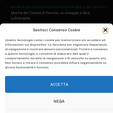
su
WOODY ALLEN A VENEZIA CON COLPO DI FORTUNA, IL SUO 50 FILM
Mostra del Cinema di Venezia, un omaggio a Gina
Lollobrigida
GENERI LETTERARI: AL SALONE DEL LIBRO ARRIVANO I DATI AIE 2023
Gestisci Consenso Cookie
su
I 10 libri più letti del 2022
Usiamo tecnologie come i cookie per memorizzare e/o accedere ad
informazioni sul dispositivo. Lo facciamo per migliorare l'esperienza
di navigazione e mostrare annunci personalizzati. Fornire il consenso
su
WORLD ART DAY: RIFLESSIONE SULLO STATO DELL'ARTE
a queste tecnologie ci consente di elaborare dati quali il
Inspire Your Heart with Art Day, una giornata d’arte
comportamento durante la navigazione o ID univoche su questo sito.
Non fornire o ritirare il consenso potrebbe influire negativamente su
su
WALK TO WORK DAY: PICCOLE IPOCRISIE QUOTIDIANE
alcune funzionalità e funzioni.
Animare l’ordinario per renderlo straordinario. Pinocchio di
Guillermo Del Toro: la recensione​
ACCETTA
NEGA
HOME
ABBONATI A OTHERSOULS
COOKIE POLICY (UE)