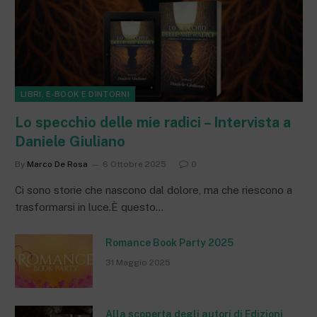
LIBRI, E-BOOK E DINTORNI
Lo specchio delle mie radici – Intervista a
Daniele Giuliano
By
Marco De Rosa
6 Ottobre 2025
0
Ci sono storie che nascono dal dolore, ma che riescono a
trasformarsi in luce.È questo…
Romance Book Party 2025
31 Maggio 2025
Alla scoperta degli autori di Edizioni