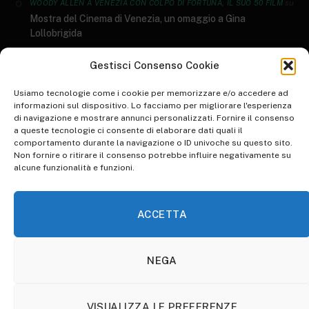
su
WOODY ALLEN A VENEZIA CON COLPO DI FORTUNA, IL SUO 50 FILM
Mostra del Cinema di Venezia, un omaggio a Gina
Lollobrigida
GENERI LETTERARI: AL SALONE DEL LIBRO ARRIVANO I DATI AIE 2023
Gestisci Consenso Cookie
su
I 10 libri più letti del 2022
Usiamo tecnologie come i cookie per memorizzare e/o accedere ad
informazioni sul dispositivo. Lo facciamo per migliorare l'esperienza
di navigazione e mostrare annunci personalizzati. Fornire il consenso
su
WORLD ART DAY: RIFLESSIONE SULLO STATO DELL'ARTE
a queste tecnologie ci consente di elaborare dati quali il
Inspire Your Heart with Art Day, una giornata d’arte
comportamento durante la navigazione o ID univoche su questo sito.
Non fornire o ritirare il consenso potrebbe influire negativamente su
su
WALK TO WORK DAY: PICCOLE IPOCRISIE QUOTIDIANE
alcune funzionalità e funzioni.
Animare l’ordinario per renderlo straordinario. Pinocchio di
Guillermo Del Toro: la recensione​
ACCETTA
NEGA
HOME
ABBONATI A OTHERSOULS
COOKIE POLICY (UE)
VISUALIZZA LE PREFERENZE