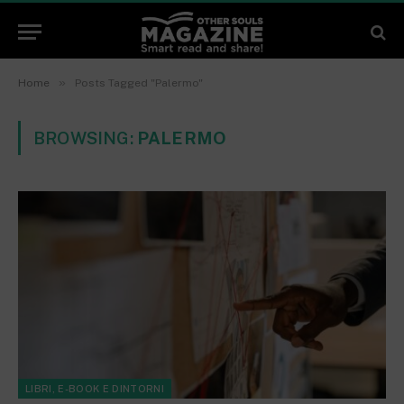
»
Home
Posts Tagged "Palermo"
BROWSING:
PALERMO
LIBRI, E-BOOK E DINTORNI