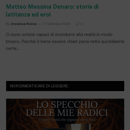
Matteo Messina Denaro: storia di
latitanza ed eroi
By
Annalisa Russo
17 Gennaio 2023
0
Ci sono notizie capaci di ricondurre alla realtà in modo
brusco. Perché è bene essere chiari: persi nella quotidianità
certe…
NON DIMENTICARE DI LEGGERE: