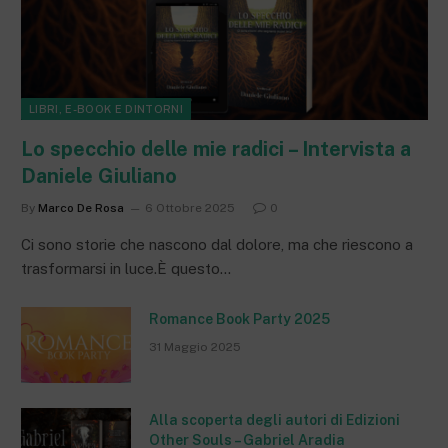
LIBRI, E-BOOK E DINTORNI
Lo specchio delle mie radici – Intervista a
Daniele Giuliano
By
Marco De Rosa
6 Ottobre 2025
0
Ci sono storie che nascono dal dolore, ma che riescono a
trasformarsi in luce.È questo…
Romance Book Party 2025
31 Maggio 2025
Alla scoperta degli autori di Edizioni
Other Souls – Gabriel Aradia