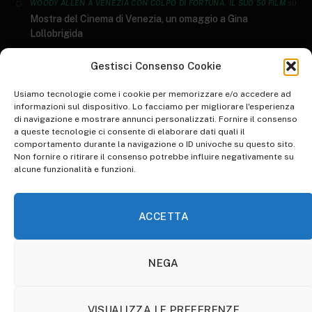
su
WOODY ALLEN A VENEZIA CON COLPO DI FORTUNA, IL SUO 50 FILM
Mostra del Cinema di Venezia, un omaggio a Gina
Lollobrigida
GENERI LETTERARI: AL SALONE DEL LIBRO ARRIVANO I DATI AIE 2023
Gestisci Consenso Cookie
su
I 10 libri più letti del 2022
Usiamo tecnologie come i cookie per memorizzare e/o accedere ad
informazioni sul dispositivo. Lo facciamo per migliorare l'esperienza
di navigazione e mostrare annunci personalizzati. Fornire il consenso
su
WORLD ART DAY: RIFLESSIONE SULLO STATO DELL'ARTE
a queste tecnologie ci consente di elaborare dati quali il
Inspire Your Heart with Art Day, una giornata d’arte
comportamento durante la navigazione o ID univoche su questo sito.
Non fornire o ritirare il consenso potrebbe influire negativamente su
su
WALK TO WORK DAY: PICCOLE IPOCRISIE QUOTIDIANE
alcune funzionalità e funzioni.
Animare l’ordinario per renderlo straordinario. Pinocchio di
Guillermo Del Toro: la recensione​
ACCETTA
NEGA
HOME
ABBONATI A OTHERSOULS
COOKIE POLICY (UE)
VISUALIZZA LE PREFERENZE