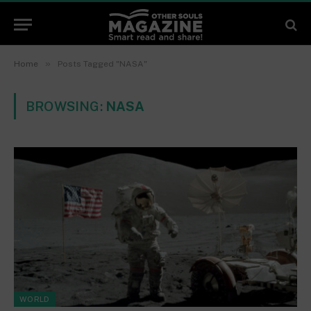
»
Home
Posts Tagged "NASA"
BROWSING:
NASA
WORLD