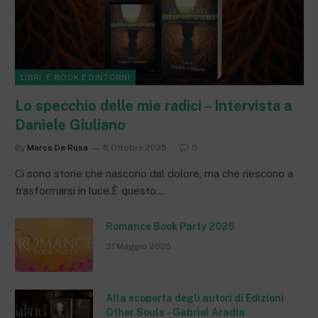
LIBRI, E-BOOK E DINTORNI
Lo specchio delle mie radici – Intervista a
Daniele Giuliano
By
Marco De Rosa
6 Ottobre 2025
0
Ci sono storie che nascono dal dolore, ma che riescono a
trasformarsi in luce.È questo…
Romance Book Party 2025
31 Maggio 2025
Alla scoperta degli autori di Edizioni
Other Souls – Gabriel Aradia