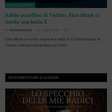
DIGITAL & SMART
Addio uccellino di Twitter. Elon Musk ci
mette una bella X
By
Annalisa Russo
26 Luglio 2023
0
Elon Musk ci mette sopra una bella X: è finita l’epoca di
Twitter, adesso arriva l’app per tutto
NON DIMENTICARE DI LEGGERE: