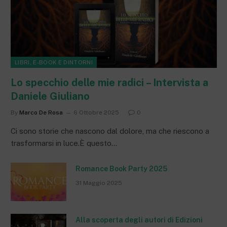
LIBRI, E-BOOK E DINTORNI
Lo specchio delle mie radici – Intervista a
Daniele Giuliano
By
Marco De Rosa
6 Ottobre 2025
0
Ci sono storie che nascono dal dolore, ma che riescono a
trasformarsi in luce.È questo…
Romance Book Party 2025
31 Maggio 2025
Alla scoperta degli autori di Edizioni