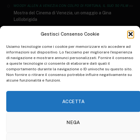
su
WOODY ALLEN A VENEZIA CON COLPO DI FORTUNA, IL SUO 50 FILM
Mostra del Cinema di Venezia, un omaggio a Gina
Lollobrigida
GENERI LETTERARI: AL SALONE DEL LIBRO ARRIVANO I DATI AIE 2023
Gestisci Consenso Cookie
su
I 10 libri più letti del 2022
Usiamo tecnologie come i cookie per memorizzare e/o accedere ad
informazioni sul dispositivo. Lo facciamo per migliorare l'esperienza
di navigazione e mostrare annunci personalizzati. Fornire il consenso
su
WORLD ART DAY: RIFLESSIONE SULLO STATO DELL'ARTE
a queste tecnologie ci consente di elaborare dati quali il
Inspire Your Heart with Art Day, una giornata d’arte
comportamento durante la navigazione o ID univoche su questo sito.
Non fornire o ritirare il consenso potrebbe influire negativamente su
su
WALK TO WORK DAY: PICCOLE IPOCRISIE QUOTIDIANE
alcune funzionalità e funzioni.
Animare l’ordinario per renderlo straordinario. Pinocchio di
Guillermo Del Toro: la recensione​
ACCETTA
NEGA
HOME
ABBONATI A OTHERSOULS
COOKIE POLICY (UE)