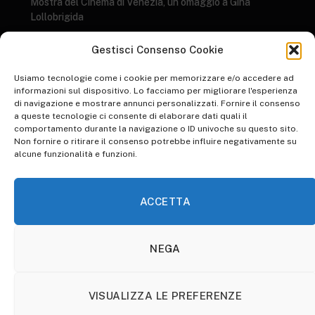
Mostra del Cinema di Venezia, un omaggio a Gina
Lollobrigida
GENERI LETTERARI: AL SALONE DEL LIBRO ARRIVANO I DATI AIE 2023
Gestisci Consenso Cookie
su
I 10 libri più letti del 2022
Usiamo tecnologie come i cookie per memorizzare e/o accedere ad
informazioni sul dispositivo. Lo facciamo per migliorare l'esperienza
di navigazione e mostrare annunci personalizzati. Fornire il consenso
su
WORLD ART DAY: RIFLESSIONE SULLO STATO DELL'ARTE
a queste tecnologie ci consente di elaborare dati quali il
Inspire Your Heart with Art Day, una giornata d’arte
comportamento durante la navigazione o ID univoche su questo sito.
Non fornire o ritirare il consenso potrebbe influire negativamente su
su
WALK TO WORK DAY: PICCOLE IPOCRISIE QUOTIDIANE
alcune funzionalità e funzioni.
Animare l’ordinario per renderlo straordinario. Pinocchio di
Guillermo Del Toro: la recensione​
ACCETTA
NEGA
HOME
ABBONATI A OTHERSOULS
COOKIE POLICY (UE)
VISUALIZZA LE PREFERENZE
© 2026 OtherSouls.it