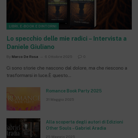
LIBRI, E-BOOK E DINTORNI
Lo specchio delle mie radici – Intervista a
Daniele Giuliano
By
Marco De Rosa
6 Ottobre 2025
0
Ci sono storie che nascono dal dolore, ma che riescono a
trasformarsi in luce.È questo…
Romance Book Party 2025
31 Maggio 2025
Alla scoperta degli autori di Edizioni
Other Souls – Gabriel Aradia
25 Maggio 2025