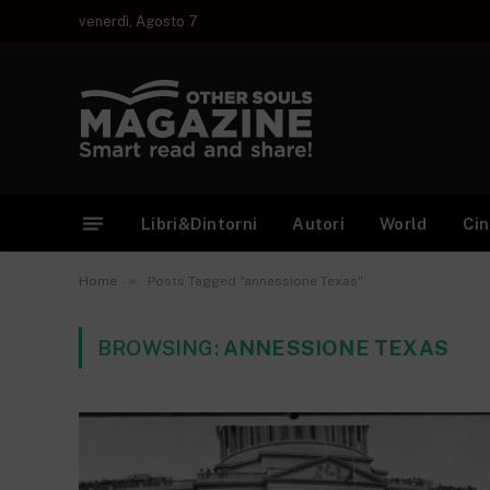
venerdì, Agosto 7
Libri&Dintorni
Autori
World
Ci
»
Home
Posts Tagged "annessione Texas"
BROWSING:
ANNESSIONE TEXAS