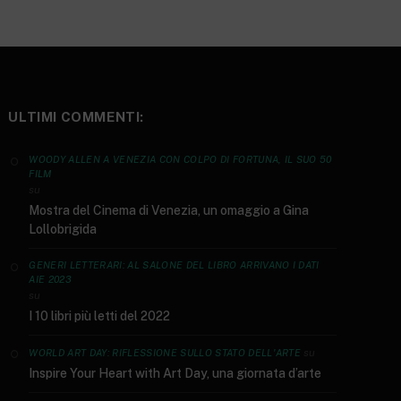
ULTIMI COMMENTI:
WOODY ALLEN A VENEZIA CON COLPO DI FORTUNA, IL SUO 50
FILM
su
Mostra del Cinema di Venezia, un omaggio a Gina
Lollobrigida
GENERI LETTERARI: AL SALONE DEL LIBRO ARRIVANO I DATI
AIE 2023
su
I 10 libri più letti del 2022
su
WORLD ART DAY: RIFLESSIONE SULLO STATO DELL'ARTE
Inspire Your Heart with Art Day, una giornata d’arte