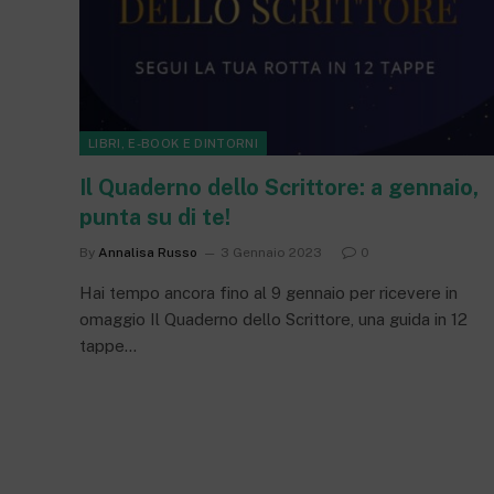
LIBRI, E-BOOK E DINTORNI
Il Quaderno dello Scrittore: a gennaio,
punta su di te!
By
Annalisa Russo
3 Gennaio 2023
0
Hai tempo ancora fino al 9 gennaio per ricevere in
omaggio Il Quaderno dello Scrittore, una guida in 12
tappe…