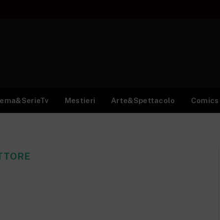
nema&SerieTv
Mestieri
Arte&Spettacolo
Comics
TTORE