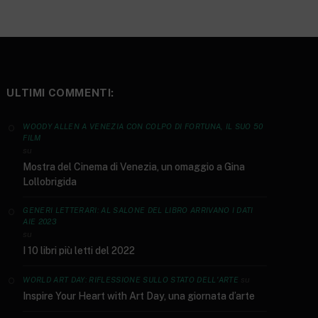
ULTIMI COMMENTI:
WOODY ALLEN A VENEZIA CON COLPO DI FORTUNA, IL SUO 50
FILM
su
Mostra del Cinema di Venezia, un omaggio a Gina
Lollobrigida
GENERI LETTERARI: AL SALONE DEL LIBRO ARRIVANO I DATI
AIE 2023
su
I 10 libri più letti del 2022
su
WORLD ART DAY: RIFLESSIONE SULLO STATO DELL'ARTE
Inspire Your Heart with Art Day, una giornata d’arte