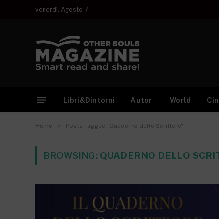
venerdì, Agosto 7
Libri&Dintorni
Autori
World
Ci
»
Home
Posts Tagged "Quaderno dello Scrittore"
BROWSING:
QUADERNO DELLO SCRI