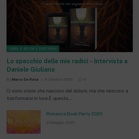
LIBRI, E-BOOK E DINTORNI
Lo specchio delle mie radici – Intervista a
Daniele Giuliano
By
Marco De Rosa
6 Ottobre 2025
0
Ci sono storie che nascono dal dolore, ma che riescono a
trasformarsi in luce.È questo…
Romance Book Party 2025
31 Maggio 2025