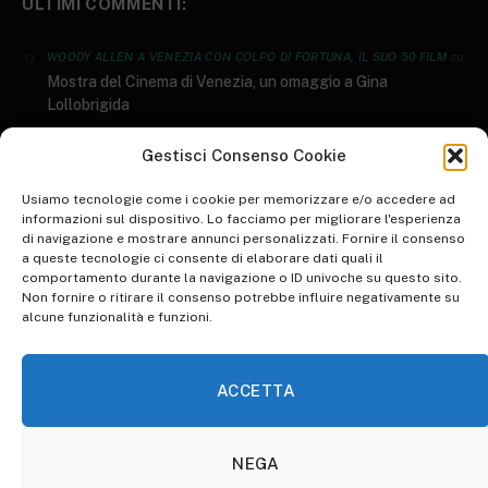
ULTIMI COMMENTI:
su
WOODY ALLEN A VENEZIA CON COLPO DI FORTUNA, IL SUO 50 FILM
Mostra del Cinema di Venezia, un omaggio a Gina
Lollobrigida
GENERI LETTERARI: AL SALONE DEL LIBRO ARRIVANO I DATI AIE 2023
Gestisci Consenso Cookie
su
I 10 libri più letti del 2022
Usiamo tecnologie come i cookie per memorizzare e/o accedere ad
informazioni sul dispositivo. Lo facciamo per migliorare l'esperienza
di navigazione e mostrare annunci personalizzati. Fornire il consenso
su
WORLD ART DAY: RIFLESSIONE SULLO STATO DELL'ARTE
a queste tecnologie ci consente di elaborare dati quali il
Inspire Your Heart with Art Day, una giornata d’arte
comportamento durante la navigazione o ID univoche su questo sito.
Non fornire o ritirare il consenso potrebbe influire negativamente su
su
WALK TO WORK DAY: PICCOLE IPOCRISIE QUOTIDIANE
alcune funzionalità e funzioni.
Animare l’ordinario per renderlo straordinario. Pinocchio di
Guillermo Del Toro: la recensione​
ACCETTA
NEGA