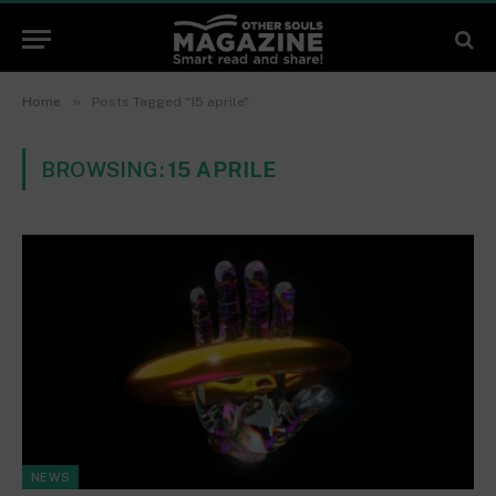
»
Home
Posts Tagged "15 aprile"
BROWSING:
15 APRILE
NEWS