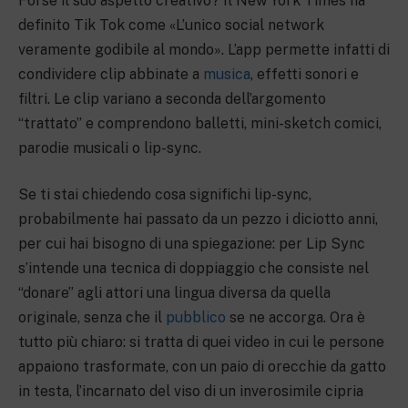
Forse il suo aspetto creativo? Il New York Times ha
definito Tik Tok come «L’unico social network
veramente godibile al mondo». L’app permette infatti di
condividere clip abbinate a
musica
, effetti sonori e
filtri. Le clip variano a seconda dell’argomento
“trattato” e comprendono balletti, mini-sketch comici,
parodie musicali o lip-sync.
Se ti stai chiedendo cosa significhi lip-sync,
probabilmente hai passato da un pezzo i diciotto anni,
per cui hai bisogno di una spiegazione: per Lip Sync
s’intende una tecnica di doppiaggio che consiste nel
“donare” agli attori una lingua diversa da quella
originale, senza che il
pubblico
se ne accorga. Ora è
tutto più chiaro: si tratta di quei video in cui le persone
appaiono trasformate, con un paio di orecchie da gatto
in testa, l’incarnato del viso di un inverosimile cipria