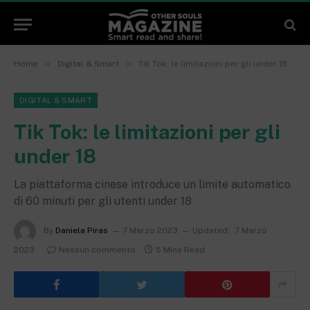
»
»
Home
Digital & Smart
Tik Tok: le limitazioni per gli under 18
DIGITAL & SMART
Tik Tok: le limitazioni per gli
under 18
La piattaforma cinese introduce un limite automatico
di 60 minuti per gli utenti under 18
By
Daniela Piras
7 Marzo 2023
Updated:
7 Marzo
2023
Nessun commento
5 Mins Read