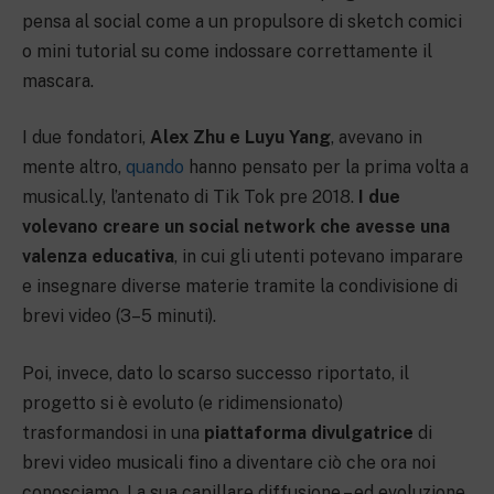
pensa al social come a un propulsore di sketch comici
o mini tutorial su come indossare correttamente il
mascara.
I due fondatori,
Alex Zhu e Luyu Yang
, avevano in
mente altro,
quando
hanno pensato per la prima volta a
musical.ly, l’antenato di Tik Tok pre 2018.
I due
volevano creare un social network che avesse una
valenza educativa
, in cui gli utenti potevano imparare
e insegnare diverse materie tramite la condivisione di
brevi video (3–5 minuti).
Poi, invece, dato lo scarso successo riportato, il
progetto si è evoluto (e ridimensionato)
trasformandosi in una
piattaforma divulgatrice
di
brevi video musicali fino a diventare ciò che ora noi
conosciamo. La sua capillare diffusione – ed evoluzione