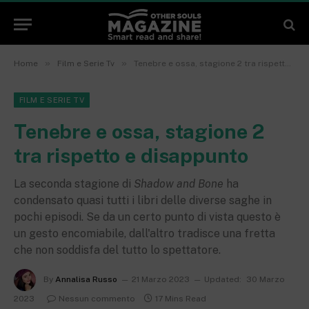
»
»
Home
Film e Serie Tv
Tenebre e ossa, stagione 2 tra rispetto e disappunto
FILM E SERIE TV
Tenebre e ossa, stagione 2
tra rispetto e disappunto
La seconda stagione di
Shadow and Bone
ha
condensato quasi tutti i libri delle diverse saghe in
pochi episodi. Se da un certo punto di vista questo è
un gesto encomiabile, dall'altro tradisce una fretta
che non soddisfa del tutto lo spettatore.
By
Annalisa Russo
21 Marzo 2023
Updated:
30 Marzo
2023
Nessun commento
17 Mins Read