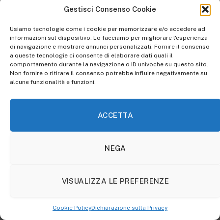
Gestisci Consenso Cookie
Usiamo tecnologie come i cookie per memorizzare e/o accedere ad
informazioni sul dispositivo. Lo facciamo per migliorare l'esperienza
di navigazione e mostrare annunci personalizzati. Fornire il consenso
a queste tecnologie ci consente di elaborare dati quali il
comportamento durante la navigazione o ID univoche su questo sito.
Non fornire o ritirare il consenso potrebbe influire negativamente su
alcune funzionalità e funzioni.
ACCETTA
Un finale non per tutti
Il finale divide
. Rispetto al libro, infatti, vi sono molte
NEGA
divergenze. Con ogni probabilità il motivo è la
speranza di ottenere una
terza stagione
e quindi
VISUALIZZA LE PREFERENZE
qualcosa andava lasciato aperto, cosa del tutto
legittima e che anzi, viene resa molto bene. Gli ultimi
minuti, che si chiudono con un
cliffhanger
non da poco
Cookie Policy
Dichiarazione sulla Privacy