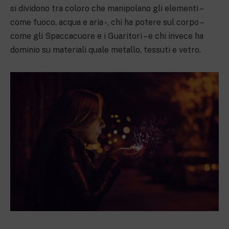
si dividono tra coloro che manipolano gli elementi –
come fuoco, acqua e aria -, chi ha potere sul corpo –
come gli Spaccacuore e i Guaritori – e chi invece ha
dominio su materiali quale metallo, tessuti e vetro.