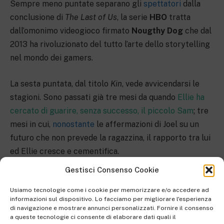
Sempre meno puntate separano gli
spettatori
dalla
conclusione di
The Last of Us
, la serie
HBO
tratta
dall’omonimo videogioco firmato
Nougthy Dog
che dal
2013 ha rivoluzionato del tutto l’arte dello storytelling
nel mondo dei gamers.
La sesta puntata, dal titolo
Kin
, vede avvicendarsi le
stagioni. Sono passati già tre mesi da quando
Ellie ha
cercato di guarire, senza successo, il piccolo Sam
; tre
mesi in cui,
nonostante
le affermazioni di Joel su un
futuro che non prevede la ragazzina, il rapporto tra lui
ed Ellie cresce e cementifica.
Gestisci Consenso Cookie
Attenzione, l’articolo presenta spoiler!
Usiamo tecnologie come i cookie per memorizzare e/o accedere ad
informazioni sul dispositivo. Lo facciamo per migliorare l'esperienza
di navigazione e mostrare annunci personalizzati. Fornire il consenso
a queste tecnologie ci consente di elaborare dati quali il