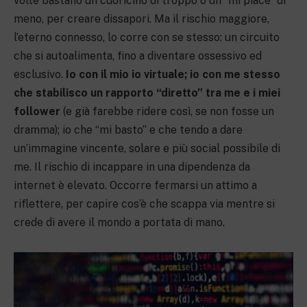
volte bastano un cuoricino di troppo o un “mi piace” di
meno, per creare dissapori. Ma il rischio maggiore,
l’eterno connesso, lo corre con se stesso: un circuito
che si autoalimenta, fino a diventare ossessivo ed
esclusivo.
Io con il mio io virtuale; io con me stesso
che stabilisco un rapporto “diretto” tra me e i miei
follower
(e già farebbe ridere così, se non fosse un
dramma); io che “mi basto” e che tendo a dare
un’immagine vincente, solare e più social possibile di
me. Il rischio di incappare in una dipendenza da
internet è elevato. Occorre fermarsi un attimo a
riflettere, per capire cos’è che scappa via mentre si
crede di avere il mondo a portata di mano.