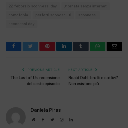
22 febbraio sconnessi day
giornata senza internet
nomofobia
perfetti sconosciuti
sconnessi
sconnessi day
Facebook
Twitter
Pinterest
LinkedIn
Tumblr
WhatsApp
Email
PREVIOUS ARTICLE
NEXT ARTICLE
The Last of Us, recensione
Roald Dahl: brutti e cattivi?
del sesto episodio
Non esistono più
Daniela Piras
Website
Facebook
Twitter
Instagram
LinkedIn