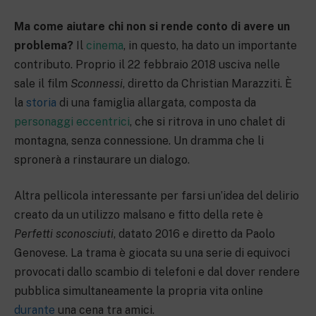
Ma come aiutare chi non si rende conto di avere un
problema?
Il
cinema
, in questo, ha dato un importante
contributo. Proprio il 22 febbraio 2018 usciva nelle
sale il film
Sconnessi
, diretto da Christian Marazziti. È
la
storia
di una famiglia allargata, composta da
personaggi eccentrici
, che si ritrova in uno chalet di
montagna, senza connessione. Un dramma che li
spronerà a rinstaurare un dialogo.
Altra pellicola interessante per farsi un’idea del delirio
creato da un utilizzo malsano e fitto della rete è
Perfetti sconosciuti
, datato 2016 e diretto da Paolo
Genovese. La trama è giocata su una serie di equivoci
provocati dallo scambio di telefoni e dal dover rendere
pubblica simultaneamente la propria vita online
durante
una cena tra amici.