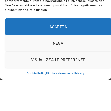
comportamento durante la navigazione o ID univoche su questo sito.
Non fornire o ritirare il consenso potrebbe influire negativamente su
alcune funzionalità e funzioni.
ACCETTA
NEGA
VISUALIZZA LE PREFERENZE
Cookie Policy
Dichiarazione sulla Privacy
Il sesto episodio di
The Last of Us
Quand’è che si
diventa
famiglia?
Non è qualcosa di
cui è possibile rendersi conto, non c’è nessun accordo
siglato o momento in cui si stabilisce che sì, si è in due
ma si resta insieme. Si tratta, qui, di scelte la cui