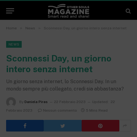
»
»
Home
News
Sconnessi Day, un giorno intero senza internet
NEWS
Sconnessi Day, un giorno
intero senza internet
Un giorno senza internet, lo Sconnessi Day. In un
mondo sempre più collegato, credi sia abbastanza?
By
Daniela Piras
22 Febbraio 2023
Updated:
22
Febbraio 2023
Nessun commento
5 Mins Read