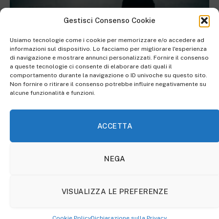
Gestisci Consenso Cookie
Usiamo tecnologie come i cookie per memorizzare e/o accedere ad
informazioni sul dispositivo. Lo facciamo per migliorare l'esperienza
di navigazione e mostrare annunci personalizzati. Fornire il consenso
a queste tecnologie ci consente di elaborare dati quali il
comportamento durante la navigazione o ID univoche su questo sito.
Non fornire o ritirare il consenso potrebbe influire negativamente su
alcune funzionalità e funzioni.
Left Behind
, quel che si lascia
indietro
ACCETTA
Joel è ferito, l’incursione al laboratorio abbandonato
dalle
Fireflies
e una colluttazione non prevista lo hanno
NEGA
condotto sulla linea sottile tra la vita e la morte,
confermando in parte quelle che sono le sue paure,
VISUALIZZA LE PREFERENZE
espresse nel sesto episodio
in una confidenza con il
fratello Tommy.
Cookie Policy
Dichiarazione sulla Privacy