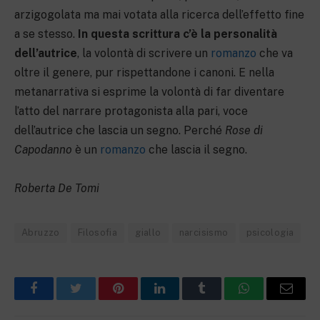
arzigogolata ma mai votata alla ricerca dell’effetto fine
a se stesso.
In questa scrittura c’è la personalità
dell’autrice
, la volontà di scrivere un
romanzo
che va
oltre il genere, pur rispettandone i canoni. E nella
metanarrativa si esprime la volontà di far diventare
l’atto del narrare protagonista alla pari, voce
dell’autrice che lascia un segno. Perché
Rose di
Capodanno
è un
romanzo
che lascia il segno.
Roberta De Tomi
Abruzzo
Filosofia
giallo
narcisismo
psicologia
Facebook
Twitter
Pinterest
LinkedIn
Tumblr
WhatsApp
Email