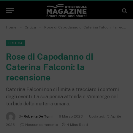
»
»
Home
Critica
Rose di Capodanno di Caterina Falconi: la recensione
CRITICA
Rose di Capodanno di
Caterina Falconi: la
recensione
Caterina Falconi non si limita a tracciare i contorni
degli eventi. La sua penna affonda e s'immerge nel
torbido della materia umana.
By
Roberta De Tomi
6 Marzo 2023
Updated:
5 Aprile
2023
Nessun commento
4 Mins Read