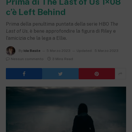
Prima di The Last of Us 1×08
c’è Left Behind
Prima della penultima puntata della serie HBO
The
Last of Us
, è bene approfondire la figura di Riley e
l'amicizia che la lega a Ellie.
By
Ida Basile
5 Marzo 2023
Updated:
5 Marzo 2023
Nessun commento
3 Mins Read