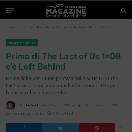
»
»
Home
Film e Serie Tv
Prima di The Last of Us 1×08 c’è Left Behind
FILM E SERIE TV
Prima di The Last of Us 1×08
c’è Left Behind
Prima della penultima puntata della serie HBO
The
Last of Us
, è bene approfondire la figura di Riley e
l'amicizia che la lega a Ellie.
By
Ida Basile
5 Marzo 2023
Updated:
5 Marzo 2023
Nessun commento
3 Mins Read