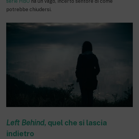
serie HBO
ha un vago, incerto sentore di come
potrebbe chiudersi.
Left Behind
, quel che si lascia
indietro