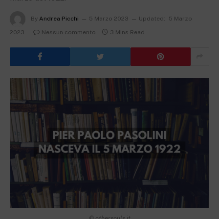
By
Andrea Picchi
5 Marzo 2023
Updated:
5 Marzo
2023
Nessun commento
3 Mins Read
© othersouls.it