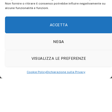
Non fornire o ritirare il consenso potrebbe influire negativamente su
alcune funzionalità e funzioni.
Pier Paolo Pasolini: acuto, critico,
osservatore della realtà che lo
ACCETTA
circonda
Pasolini, fin dai primi scritti, si è sempre dimostrato
NEGA
come
un osservatore acutissimo della realtà
che lo
circondava. Già a partire dalla tesi di laurea, infatti, la
VISUALIZZA LE PREFERENZE
sensibilità del giovane Pasolini è subito messa in
mostra in un commento alle poesie di Giovanni Pascoli.
Cookie Policy
Dichiarazione sulla Privacy
Qualche anno prima di laurearsi, ancora
studente,
aveva autopubblicato un piccolo libretto di
poesia
intitolato
Poesie a Casarsa
, in lingua friulana, da
lui stesso poi tradotte e fatte confluire in
La meglio
gioventù.
Questa
piccola raccolta gli valse
recensioni