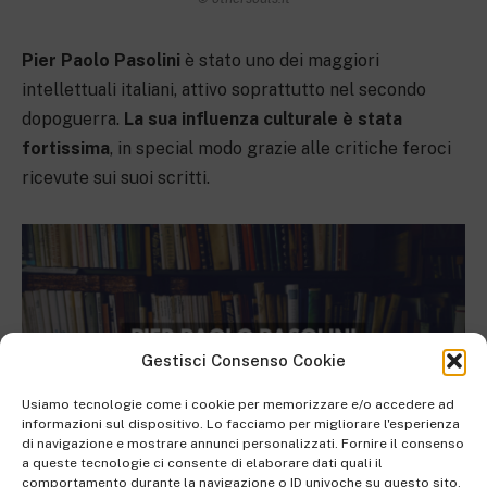
Pier Paolo Pasolini
è stato uno dei maggiori
intellettuali italiani, attivo soprattutto nel secondo
dopoguerra.
La sua influenza culturale è stata
fortissima
, in special modo grazie alle critiche feroci
ricevute sui suoi scritti.
Gestisci Consenso Cookie
Usiamo tecnologie come i cookie per memorizzare e/o accedere ad
informazioni sul dispositivo. Lo facciamo per migliorare l'esperienza
di navigazione e mostrare annunci personalizzati. Fornire il consenso
a queste tecnologie ci consente di elaborare dati quali il
comportamento durante la navigazione o ID univoche su questo sito.