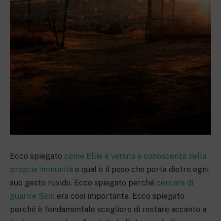
Ecco spiegato
come Ellie è venuta a conoscenza della
propria immunità
e qual è il peso che porta dietro ogni
suo gesto ruvido. Ecco spiegato perché
cercare di
guarire Sam
era così importante. Ecco spiegato
perché è fondamentale scegliere di restare accanto a