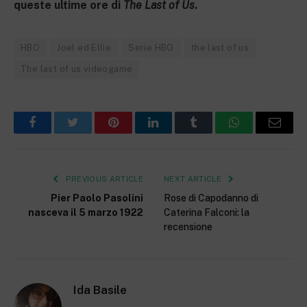
queste ultime ore di
The Last of Us
.
HBO
Joel ed Ellie
Serie HBO
the last of us
The last of us videogame
Facebook
Twitter
Pinterest
LinkedIn
Tumblr
WhatsApp
Email
PREVIOUS ARTICLE
NEXT ARTICLE
Pier Paolo Pasolini
Rose di Capodanno di
nasceva il 5 marzo 1922
Caterina Falconi: la
recensione
Ida Basile