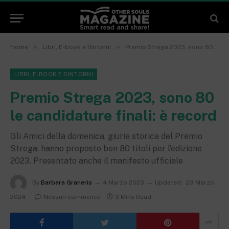
»
»
Home
Libri, E-book e Dintorni
Premio Strega 2023, sono 80 le candidature finali: è record
LIBRI, E-BOOK E DINTORNI
Premio Strega 2023, sono 80
le candidature finali: è record
Gli Amici della domenica, giuria storica del Premio
Strega, hanno proposto ben 80 titoli per l’edizione
2023. Presentato anche il manifesto ufficiale
By
Barbara Graneris
4 Marzo 2023
Updated:
23 Marzo
2024
Nessun commento
3 Mins Read