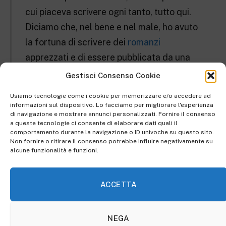
cui piaceva scrivere ogni tanto, tutto qui.
Diciamo che, nel bene e nel male, ho avuto
la fortuna di scrivere dei
romanzi
apprezzati e di essere pubblicata da una
grossa casa editrice. Ma questo non fa di
Gestisci Consenso Cookie
me una vera e propria autrice, anche
Usiamo tecnologie come i cookie per memorizzare e/o accedere ad
perché ho appeso “al chiodo” la penna da
informazioni sul dispositivo. Lo facciamo per migliorare l'esperienza
di navigazione e mostrare annunci personalizzati. Fornire il consenso
ormai molti anni.
a queste tecnologie ci consente di elaborare dati quali il
comportamento durante la navigazione o ID univoche su questo sito.
Lidia Ottelli
Non fornire o ritirare il consenso potrebbe influire negativamente su
alcune funzionalità e funzioni.
ACCETTA
NEGA