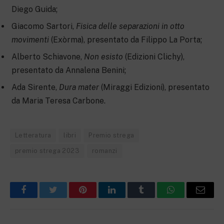
Diego Guida;
Giacomo Sartori,
Fisica delle separazioni in otto
movimenti
(Exòrma), presentato da Filippo La Porta;
Alberto Schiavone,
Non esisto
(Edizioni Clichy),
presentato da Annalena Benini;
Ada Sirente,
Dura mater
(Miraggi Edizioni), presentato
da Maria Teresa Carbone.
Letteratura
libri
Premio strega
premio strega 2023
romanzi
Facebook
Twitter
Pinterest
LinkedIn
Tumblr
WhatsApp
Email