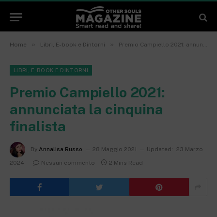
»
»
Home
Libri, E-book e Dintorni
Premio Campiello 2021: annunciata la cinquina finalista
LIBRI, E-BOOK E DINTORNI
Premio Campiello 2021:
annunciata la cinquina
finalista
By
Annalisa Russo
28 Maggio 2021
Updated:
23 Marzo
2024
Nessun commento
2 Mins Read