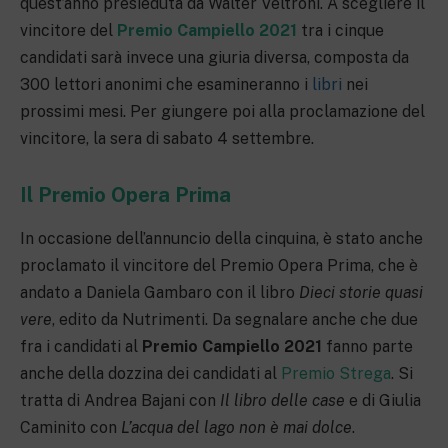
quest’anno presieduta da Walter Veltroni. A scegliere il
vincitore del
Premio Campiello 2021
tra i cinque
candidati sarà invece una giuria diversa, composta da
300 lettori anonimi che esamineranno i
libri
nei
prossimi mesi. Per giungere poi alla proclamazione del
vincitore, la sera di sabato 4 settembre.
Il Premio Opera Prima
In occasione dell’annuncio della cinquina, è stato anche
proclamato il vincitore del Premio Opera Prima, che è
andato a Daniela Gambaro con il libro
Dieci storie quasi
vere
, edito da Nutrimenti. Da segnalare anche che due
fra i candidati al
Premio Campiello 2021
fanno parte
anche della dozzina dei candidati al
Premio Strega
. Si
tratta di Andrea Bajani con
Il libro delle case
e di Giulia
Caminito con
L’acqua del lago non è mai dolce
.