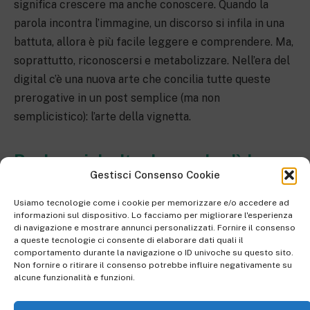
significa crescere ma anche conoscere. Quando la
parola incontra l’immagine, un discorso si infila in una
battuta, allora è più facile leggere e comprendere. Ma,
soprattutto, riconoscersi e metabolizzare. Nell’era del
digital c’è una nuova arte che concilia tutte queste
prerogative in un post semplice (ma non
semplicistico): l’arte della vignetta.
Book social, oltre la parola c’è la
Gestisci Consenso Cookie
connessione
Usiamo tecnologie come i cookie per memorizzare e/o accedere ad
informazioni sul dispositivo. Lo facciamo per migliorare l'esperienza
Parte della cultura del remix, come direbbe il
di navigazione e mostrare annunci personalizzati. Fornire il consenso
sociologo Lessig, la vignetta permette di interpretare
a queste tecnologie ci consente di elaborare dati quali il
comportamento durante la navigazione o ID univoche su questo sito.
adattare una scena alla propria
esperienza
. La capacità
Non fornire o ritirare il consenso potrebbe influire negativamente su
di una battuta, semplice e universale, permette di
alcune funzionalità e funzioni.
ricontestualizzare un tema rendendolo soggettivo e