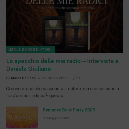
LIBRI, E-BOOK E DINTORNI
Lo specchio delle mie radici – Intervista a
Daniele Giuliano
By
Marco De Rosa
6 Ottobre 2025
0
Ci sono storie che nascono dal dolore, ma che riescono a
trasformarsi in luce.È questo…
Romance Book Party 2025
31 Maggio 2025