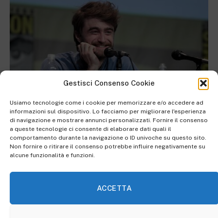
Gestisci Consenso Cookie
Usiamo tecnologie come i cookie per memorizzare e/o accedere ad
informazioni sul dispositivo. Lo facciamo per migliorare l'esperienza
di navigazione e mostrare annunci personalizzati. Fornire il consenso
Wikimedia Commons
a queste tecnologie ci consente di elaborare dati quali il
comportamento durante la navigazione o ID univoche su questo sito.
Non fornire o ritirare il consenso potrebbe influire negativamente su
alcune funzionalità e funzioni.
Daniel Radcliffe papà è un
messaggio generazionale
ACCETTA
Proprio così! Daniel Radcliffe papà è una sveglia
potente
per tutti quei piccolini che sono cresciuti con