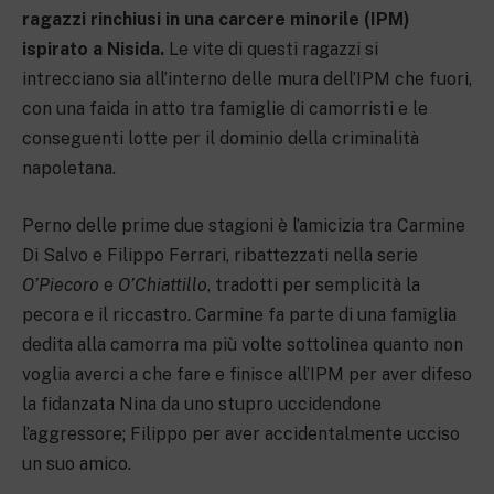
ragazzi rinchiusi in una carcere minorile (IPM)
ispirato a Nisida.
Le vite di questi ragazzi si
intrecciano sia all’interno delle mura dell’IPM che fuori,
con una faida in atto tra famiglie di camorristi e le
conseguenti lotte per il dominio della criminalità
napoletana.
Perno delle prime due stagioni è l’amicizia tra Carmine
Di Salvo e Filippo Ferrari, ribattezzati nella serie
O’Piecoro
e
O’Chiattillo
, tradotti per semplicità la
pecora e il riccastro. Carmine fa parte di una famiglia
dedita alla camorra ma più volte sottolinea quanto non
voglia averci a che fare e finisce all’IPM per aver difeso
la fidanzata Nina da uno stupro uccidendone
l’aggressore; Filippo per aver accidentalmente ucciso
un suo amico.