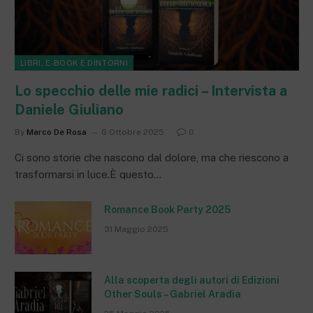
LIBRI, E-BOOK E DINTORNI
Lo specchio delle mie radici – Intervista a
Daniele Giuliano
By
Marco De Rosa
6 Ottobre 2025
0
Ci sono storie che nascono dal dolore, ma che riescono a
trasformarsi in luce.È questo…
Romance Book Party 2025
31 Maggio 2025
Alla scoperta degli autori di Edizioni
Other Souls – Gabriel Aradia