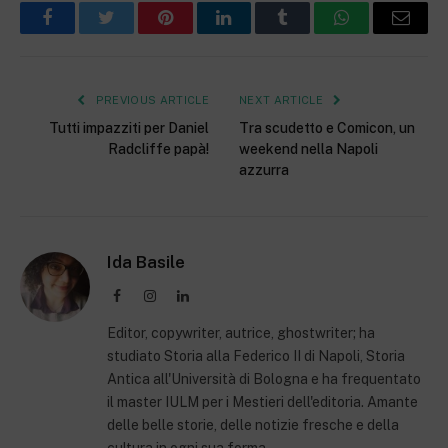
Facebook
Twitter
Pinterest
LinkedIn
Tumblr
WhatsApp
Email
PREVIOUS ARTICLE
NEXT ARTICLE
Tutti impazziti per Daniel
Tra scudetto e Comicon, un
Radcliffe papà!
weekend nella Napoli
azzurra
Ida Basile
Facebook
Instagram
LinkedIn
Editor, copywriter, autrice, ghostwriter; ha
studiato Storia alla Federico II di Napoli, Storia
Antica all'Università di Bologna e ha frequentato
il master IULM per i Mestieri dell'editoria. Amante
delle belle storie, delle notizie fresche e della
cultura in ogni sua forma.