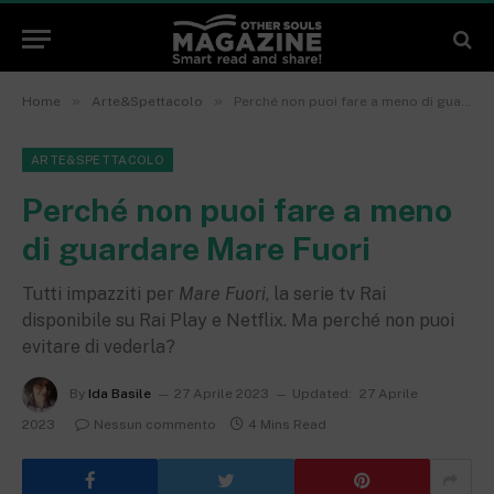
»
»
Home
Arte&Spettacolo
Perché non puoi fare a meno di guardare Mare Fuori
ARTE&SPETTACOLO
Perché non puoi fare a meno
di guardare Mare Fuori
Tutti impazziti per
Mare Fuori
, la serie tv Rai
disponibile su Rai Play e Netflix. Ma perché non puoi
evitare di vederla?
By
Ida Basile
27 Aprile 2023
Updated:
27 Aprile
2023
Nessun commento
4 Mins Read