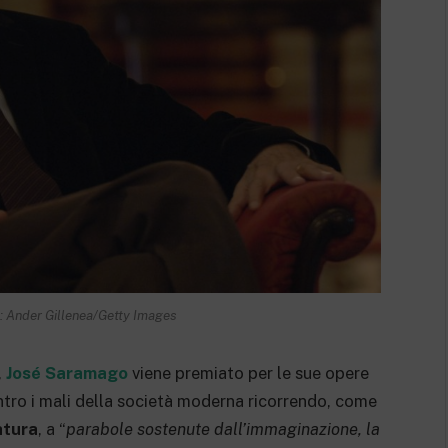
: Ander Gillenea/Getty Images
,
José Saramago
viene premiato per le sue opere
ontro i mali della società moderna ricorrendo, come
atura
, a “
parabole sostenute dall’immaginazione, la