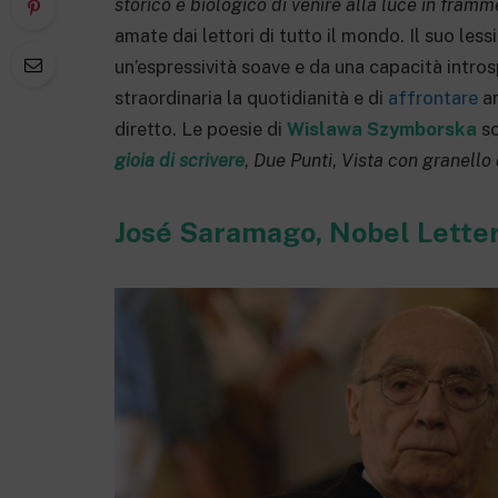
storico e biologico di venire alla luce in fram
amate dai lettori di tutto il mondo. Il suo le
un’espressività soave e da una capacità intro
straordinaria la quotidianità e di
affrontare
an
diretto. Le poesie di
Wislawa Szymborska
so
gioia di scrivere
,
Due Punti
,
Vista con granello 
José Saramago, Nobel Lette