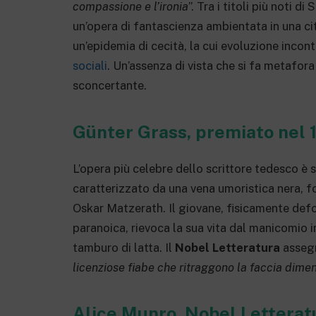
compassione e l’ironia
”. Tra i titoli più noti 
un’opera di fantascienza ambientata in una cit
un’epidemia di cecità, la cui evoluzione incont
sociali
. Un’assenza di vista che si fa metafora
sconcertante.
Günter Grass, premiato nel 
L’opera più celebre dello scrittore tedesco è
caratterizzato da una vena umoristica nera, f
Oskar Matzerath. Il giovane, fisicamente defo
paranoica, rievoca la sua vita dal manicomio i
tamburo di latta. Il
Nobel Letteratura
asseg
licenziose fiabe che ritraggono la faccia dimen
Alice Munro, Nobel Letterat