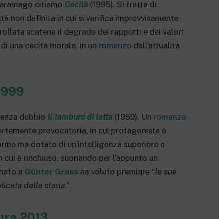
di Saramago citiamo
Cecità
(1995). Si tratta di
tà non definita in cui si verifica improvvisamente
rollata scatena il degrado dei rapporti e dei valori
 di una cecità morale, in un
romanzo
dall’attualità
1999
 senza dubbio
Il tamburo di latta
(1959). Un
romanzo
ortemente provocatoria, in cui protagonista è
rme ma dotato di un’intelligenza superiore e
n cui è rinchiuso, suonando per l’appunto un
nato a
Günter Grass
ha voluto premiare “
le sue
ticata della storia
.”
ura 2013