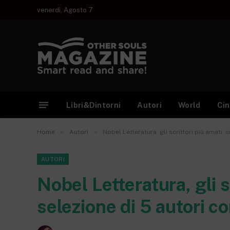
venerdì, Agosto 7
Libri&Dintorni
Autori
World
Ci
»
»
Home
Autori
Nobel Letteratura, gli scrittori più amati:
AUTORI
Nobel Letteratura, gli s
selezione di 5 autori 