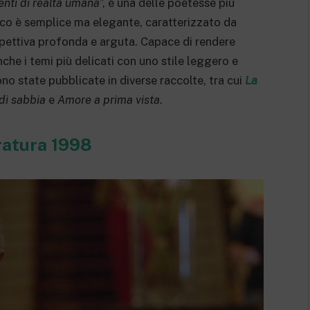
menti di realtà umana
”, è una delle poetesse più
ssico è semplice ma elegante, caratterizzato da
spettiva profonda e arguta. Capace di rendere
che i temi più delicati con uno stile leggero e
no state pubblicate in diverse raccolte, tra cui
La
di sabbia
e
Amore a prima vista
.
ratura 1998