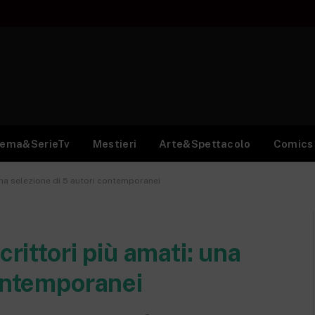
nema&SerieTv
Mestieri
Arte&Spettacolo
Comics
 una selezione di 5 autori contemporanei
crittori più amati: una
contemporanei