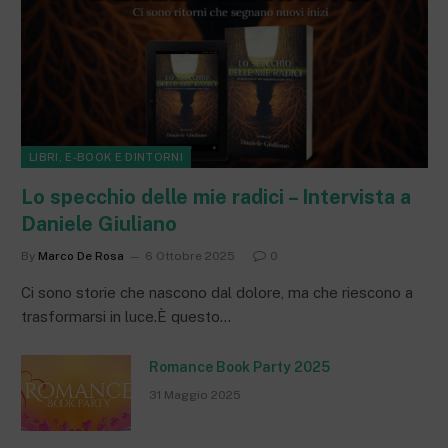
LIBRI, E-BOOK E DINTORNI
Lo specchio delle mie radici – Intervista a
Daniele Giuliano
By
Marco De Rosa
6 Ottobre 2025
0
Ci sono storie che nascono dal dolore, ma che riescono a
trasformarsi in luce.È questo…
Romance Book Party 2025
31 Maggio 2025