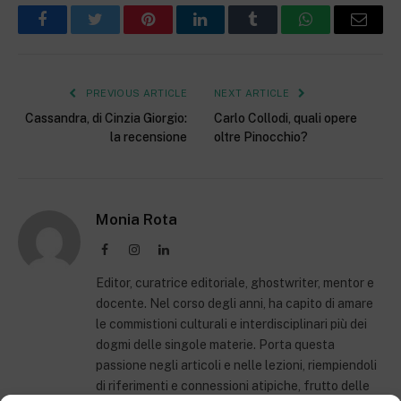
Facebook
Twitter
Pinterest
LinkedIn
Tumblr
WhatsApp
Email
PREVIOUS ARTICLE
NEXT ARTICLE
Cassandra, di Cinzia Giorgio:
Carlo Collodi, quali opere
la recensione
oltre Pinocchio?
Monia Rota
Facebook
Instagram
LinkedIn
Editor, curatrice editoriale, ghostwriter, mentor e
docente. Nel corso degli anni, ha capito di amare
le commistioni culturali e interdisciplinari più dei
dogmi delle singole materie. Porta questa
passione negli articoli e nelle lezioni, riempiendoli
di riferimenti e connessioni atipiche, frutto delle