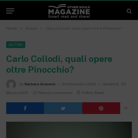
»
»
Home
Autori
Carlo Collodi, quali opere oltre Pinocchio?
AUTORI
Carlo Collodi, quali opere
oltre Pinocchio?
By
Barbara Graneris
24 Novembre 2022
Updated:
23
Marzo 2024
Nessun commento
4 Mins Read