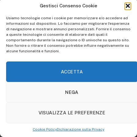
molteplici esperienze fatte in tutti i
Gestisci Consenso Cookie
campi dell’editoria.
Usiamo tecnologie come i cookie per memorizzare e/o accedere ad
informazioni sul dispositivo. Lo facciamo per migliorare l'esperienza
di navigazione e mostrare annunci personalizzati. Fornire il consenso
RELATED
POSTS
a queste tecnologie ci consente di elaborare dati quali il
comportamento durante la navigazione o ID univoche su questo sito.
Non fornire o ritirare il consenso potrebbe influire negativamente su
alcune funzionalità e funzioni.
ACCETTA
NEGA
VISUALIZZA LE PREFERENZE
Morto Toto Cutugno, il cantante aveva 80 anni
Cookie Policy
Dichiarazione sulla Privacy
23 Agosto 2023