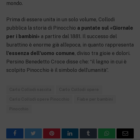
mondo.
Prima di essere unita in un solo volume, Collodi
pubblica la storia di Pinocchio
a puntate sul «Giornale
per i bambini»
a partire dal 1881. Il successo del
burattino è enorme già all’epoca, in quanto rappresenta
l’essenza dell’uomo comune
, diviso tra gioie e dolori.
Persino Benedetto Croce disse che: “il legno in cui è
scolpito Pinocchio è il simbolo dell’umanità”.
Carlo Collodi nascita
Carlo Collodi opere
Carlo Collodi opere Pinocchio
Fiabe per bambini
Pinocchio
Facebook
Twitter
Pinterest
LinkedIn
Tumblr
WhatsApp
Email