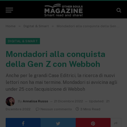
»
»
Home
Digital & Smart
Mondadori alla conquista della Gen Z con Webboh
DIGITAL & SMART
Mondadori alla conquista
della Gen Z con Webboh
Anche per le grandi Case Editrici, la ricerca di nuovi
lettori non ha mai termine. Mondadori si avvicina agli
under 25 con l’acquisizione di Webboh
By
Annalisa Russo
21 Dicembre 2022
Updated:
21
Dicembre 2022
Nessun commento
3 Mins Read