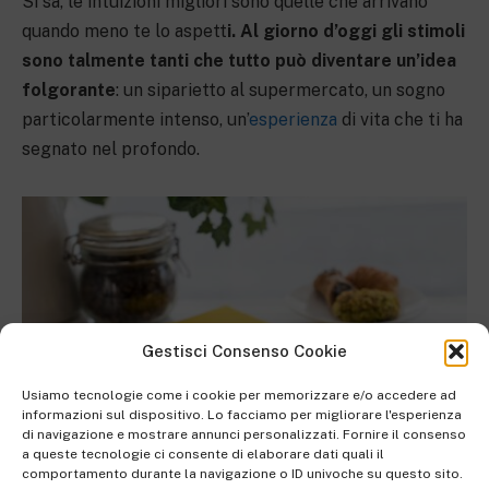
Si sa, le intuizioni migliori sono quelle che arrivano
quando meno te lo aspett
i. Al giorno d’oggi gli stimoli
sono talmente tanti che tutto può diventare un’idea
folgorante
: un siparietto al supermercato, un sogno
particolarmente intenso, un’
esperienza
di vita che ti ha
segnato nel profondo.
Gestisci Consenso Cookie
Usiamo tecnologie come i cookie per memorizzare e/o accedere ad
informazioni sul dispositivo. Lo facciamo per migliorare l'esperienza
di navigazione e mostrare annunci personalizzati. Fornire il consenso
a queste tecnologie ci consente di elaborare dati quali il
comportamento durante la navigazione o ID univoche su questo sito.