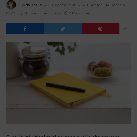
By
Ida Basile
20 Dicembre 2022
Updated:
14 Gennaio
2023
Nessun commento
3 Mins Read