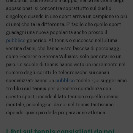
D’accordo, esiste anche il doppio, ma l’attenzione degli
appassionati si concentra soprattutto sul duello
singolo; e quando in uno sport arriva un campione (o più
di uno) che fa la differenza. E’ facile che quello sport
guadagni una nuova popolarità anche presso il
pubblico
generico. Al tennis è successo nell’ultima
ventina d’anni, che hanno visto l’ascesa di personaggi
come Federer o Serena Williams, solo per citarne un
paio. Le scuole di tennis hanno visto un incremento nel
numero degli iscritti, le telecronache sui canali
specializzati hanno un
pubblico
fedele. Qui suggeriamo
tre
libri sul tennis
per prendere confidenza con
questo sport, unendo il lato tecnico e quello umano,
mentale, psicologico, da cui nel tennis tantissimo
dipende: quasi più della preparazione atletica.
Libri sul tennis consigliati da noi