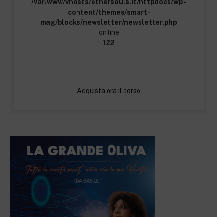
/var/www/vhosts/othersouls.it/httpdocs/wp-
content/themes/smart-
mag/blocks/newsletter/newsletter.php
on line
122
Acquista ora il corso