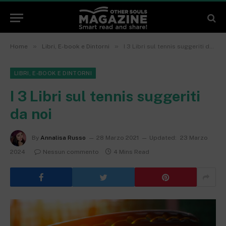
»
»
Home
Libri, E-book e Dintorni
I 3 Libri sul tennis suggeriti da noi
LIBRI, E-BOOK E DINTORNI
I 3 Libri sul tennis suggeriti
da noi
By
Annalisa Russo
28 Marzo 2021
Updated:
23 Marzo
2024
Nessun commento
4 Mins Read