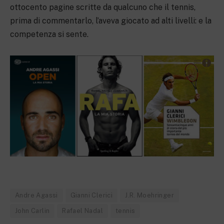
ottocento pagine scritte da qualcuno che il tennis,
prima di commentarlo, l’aveva giocato ad alti livelli: e la
competenza si sente.
Andre Agassi
Gianni Clerici
J.R. Moehringer
John Carlin
Rafael Nadal
tennis