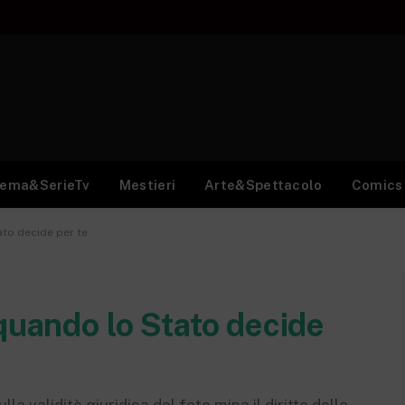
nema&SerieTv
Mestieri
Arte&Spettacolo
Comics
ato decide per te
quando lo Stato decide