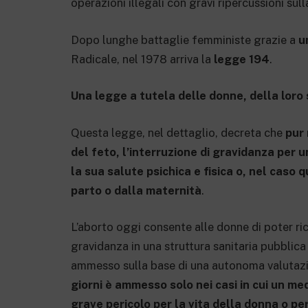
operazioni illegali con gravi ripercussioni sul
Dopo lunghe battaglie femministe grazie a
u
Radicale, nel 1978 arriva la
legge 194
.
Una legge a tutela delle donne, della loro 
Questa legge, nel dettaglio, decreta che
pur 
del feto, l’interruzione di gravidanza per 
la sua salute psichica e fisica o, nel caso 
parto o dalla maternità
.
L’aborto oggi consente alle donne di poter ric
gravidanza in una struttura sanitaria pubblica 
ammesso sulla base di una autonoma valutazi
giorni è ammesso solo nei casi in cui un med
grave pericolo per la vita della donna o per