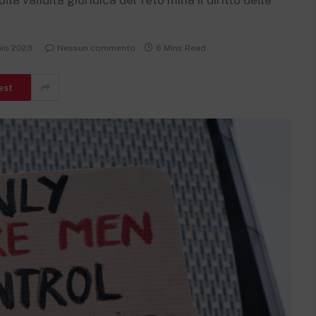
a validità giuridica del feto mina il diritto delle
aio 2023
Nessun commento
6 Mins Read
est