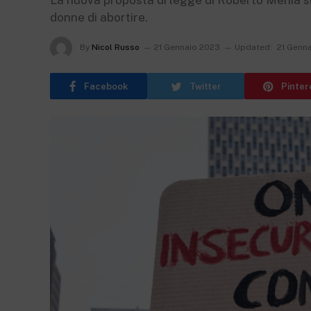
La nuova proposta di legge di Roberto Menia sull
donne di abortire.
By
Nicol Russo
21 Gennaio 2023
Updated:
21 Genn
Facebook
Twitter
Pinter