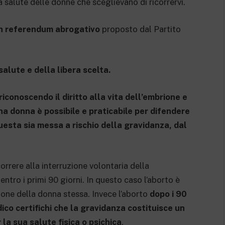
la salute delle donne che sceglievano di ricorrervi.
n referendum abrogativo
proposto dal Partito
salute e della libera scelta.
riconoscendo il diritto alla vita dell’embrione e
una donna è possibile e praticabile per difendere
questa sia messa a rischio della gravidanza, dal
orrere alla interruzione volontaria della
entro i primi 90 giorni. In questo caso l’aborto è
one della donna stessa. Invece l’aborto
dopo i 90
ico certifichi che la gravidanza costituisce un
 la sua salute fisica o psichica
.