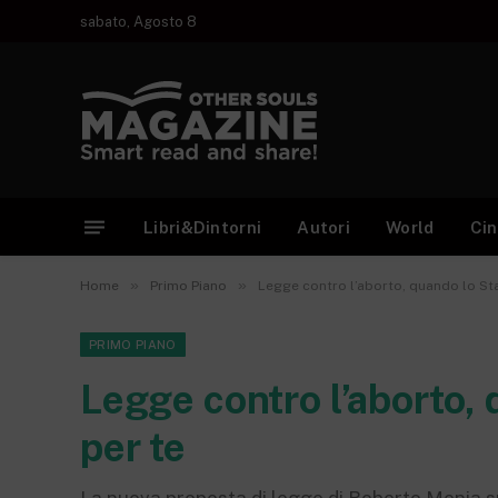
sabato, Agosto 8
Libri&Dintorni
Autori
World
Ci
»
»
Home
Primo Piano
Legge contro l’aborto, quando lo St
PRIMO PIANO
Legge contro l’aborto, 
per te