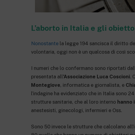
L’aborto in Italia e gli obiett
Nonostante
la legge 194 sancisca il diritto d
volontaria, oggi non è un qualcosa di così sco
I numeri che lo confermano sono riportati dal
presentata all
’Associazione Luca Coscioni
. 
Montegiove
, informatica e giornalista, e
Chia
l’indagine ha evidenziato che in Italia sono 24 
strutture sanitarie, che al loro interno
hanno i
anestesisti, ginecologi, infermieri e Oss.
Sono 50 invece le strutture che calcolano all’
80 quelle che hanno un numero di obiettori su