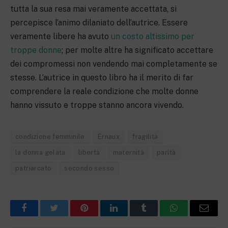
tutta la sua resa mai veramente accettata, si
percepisce l’animo dilaniato dell’autrice. Essere
veramente libere ha avuto
un costo altissimo per
troppe donne
; per molte altre ha significato accettare
dei compromessi non vendendo mai completamente se
stesse. L’autrice in questo libro ha il merito di far
comprendere la reale condizione che molte donne
hanno vissuto e troppe stanno ancora vivendo.
condizione femminile
Ernaux
fragilità
la donna gelata
libertà
maternità
parità
patriarcato
secondo sesso
Facebook
Twitter
Pinterest
LinkedIn
Tumblr
WhatsApp
Email