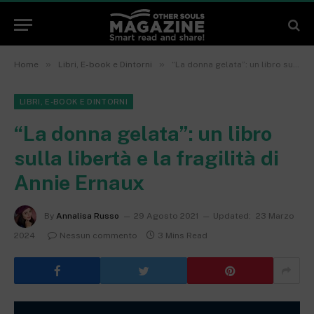
»
»
Home
Libri, E-book e Dintorni
“La donna gelata”: un libro sulla libertà e la fragilità di Annie Ernaux
LIBRI, E-BOOK E DINTORNI
“La donna gelata”: un libro
sulla libertà e la fragilità di
Annie Ernaux
By
Annalisa Russo
29 Agosto 2021
Updated:
23 Marzo
2024
Nessun commento
3 Mins Read