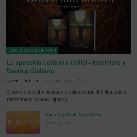
LIBRI, E-BOOK E DINTORNI
Lo specchio delle mie radici – Intervista a
Daniele Giuliano
By
Marco De Rosa
6 Ottobre 2025
0
Ci sono storie che nascono dal dolore, ma che riescono a
trasformarsi in luce.È questo…
Romance Book Party 2025
31 Maggio 2025