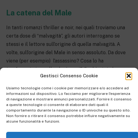
La catena del Male
In tanti romanzi thriller e noir, nei quali troviamo una
certa dose di “malvagità”, gli autori interrogano se
stessi e il lettore sull’origine di quella malvagità. A
volte, sull’origine del Male in senso assoluto. Da dove
viene (per esempio) l’assassino? Cosa lo ha
trasformato in quello che è oggi? Qual è stata la
Gestisci Consenso Cookie
sorgente della sua perversione,
l’evento
imperscrutabile
che ha causato effetti spaventosi?
Usiamo tecnologie come i cookie per memorizzare e/o accedere ad
Meno frequente è che ci si interroghi, invece che su
informazioni sul dispositivo. Lo facciamo per migliorare l'esperienza
di navigazione e mostrare annunci personalizzati. Fornire il consenso
come
prima
è stato generato il Male, su cosa
poi
quello
a queste tecnologie ci consente di elaborare dati quali il
stesso Male vada a generare. Il serial killer, o il
comportamento durante la navigazione o ID univoche su questo sito.
Non fornire o ritirare il consenso potrebbe influire negativamente su
rapitore psicopatico, o il mostro omicida, creano solo
alcune funzionalità e funzioni.
morte, terrore e tragedia? O le propaggini che certi
personaggi si portano dietro sono più numerose e più