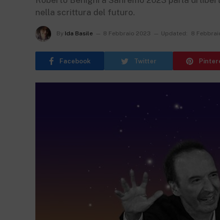
Roberto Benigni a Sanremo 2023 parla di libert
nella scrittura del futuro.
By
Ida Basile
8 Febbraio 2023
Updated:
8 Febbrai
Facebook
Twitter
Pinter