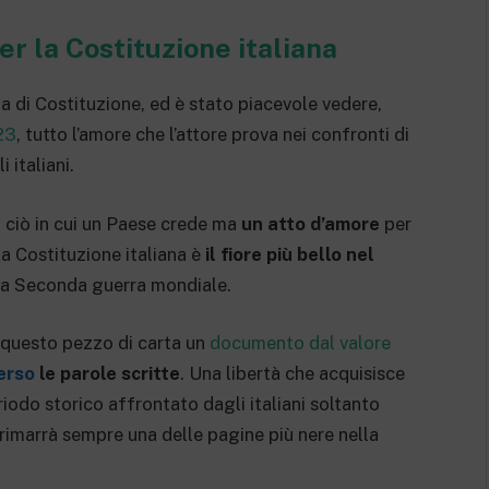
r la Costituzione italiana
a di Costituzione, ed è stato piacevole vedere,
23
, tutto l’amore che l’attore prova nei confronti di
i italiani.
 ciò in cui un Paese crede ma
un atto d’amore
per
La Costituzione italiana è
il fiore più bello nel
lla Seconda guerra mondiale.
 questo pezzo di carta un
documento dal valore
erso
le parole scritte
. Una libertà che acquisisce
iodo storico affrontato dagli italiani soltanto
 rimarrà sempre una delle pagine più nere nella