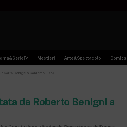
nema&SerieTv
Mestieri
Arte&Spettacolo
Comics
 Roberto Benigni a Sanremo 2023
tata da Roberto Benigni a