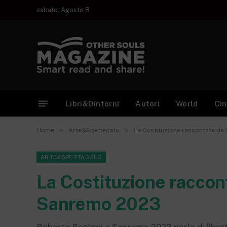
sabato, Agosto 8
Libri&Dintorni
Autori
World
Ci
»
»
Home
Arte&Spettacolo
La Costituzione raccontata da
ARTE&SPETTACOLO
La Costituzione raccon
Sanremo 2023