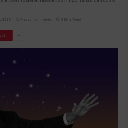
à e Costituzione, ribadendo l'importanza dell'uomo
o 2023
Nessun commento
3 Mins Read
est