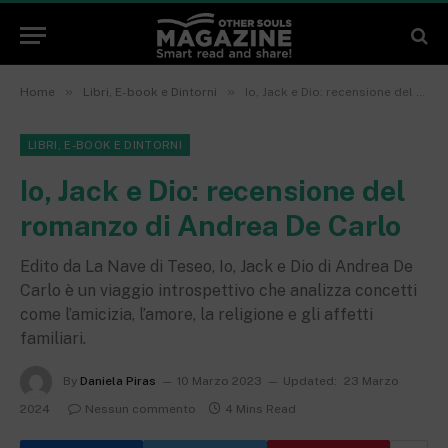
»
»
Home
Libri, E-book e Dintorni
Io, Jack e Dio: recensione del romanzo di Andrea De Carlo
LIBRI, E-BOOK E DINTORNI
Io, Jack e Dio: recensione del
romanzo di Andrea De Carlo
Edito da La Nave di Teseo, Io, Jack e Dio di Andrea De
Carlo è un viaggio introspettivo che analizza concetti
come l’amicizia, l’amore, la religione e gli affetti
familiari.
By
Daniela Piras
10 Marzo 2023
Updated:
23 Marzo
2024
Nessun commento
4 Mins Read