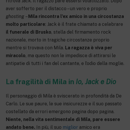
ritrova Jack. Il ragazzo pare essersi volatilizzato. Dopo
aver sofferto per il distacco – un vero e proprio
ghosting
–
Mila rincontra l’ex amico in una circostanza
molto particolare
: Jack è il frate chiamato a celebrare
il funerale di Brusko
, stella del firmamento rock
nazionale, morto in tragiche circostanze proprio
mentre si trovava con Mila.
La ragazza è viva per
miracolo
, ma questo non le impedisce di attirarsi le
antipatie di tutti i fan del cantante, e l’odio della moglie.
La fragilità di Mila in
Io, Jack e Dio
Il personaggio di Mila è sviscerato in profondità da De
Carlo. Le sue paure, le sue insicurezze e il suo passato
costellato da errori emergono pagina dopo pagina.
Niente, nella vita sentimentale di Mila, pare essere
andato bene.
In più, il suo
miglior
amico era