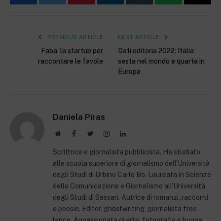
Facebook
Twitter
Pinterest
LinkedIn
Tumblr
WhatsApp
Email
PREVIOUS ARTICLE
NEXT ARTICLE
Faba, la startup per
Dati editoria 2022: Italia
raccontare le favole
sesta nel mondo e quarta in
Europa
Daniela Piras
Website
Facebook
Twitter
Instagram
LinkedIn
Scrittrice e giornalista pubblicista. Ha studiato
alla scuola superiore di giornalismo dell'Università
degli Studi di Urbino Carlo Bo. Laureata in Scienze
della Comunicazione e Giornalismo all'Università
degli Studi di Sassari. Autrice di romanzi, racconti
e poesie. Editor, ghostwriting, giornalista free
lance. Appassionata di arte, fotografia e buona