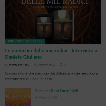
LIBRI, E-BOOK E DINTORNI
Lo specchio delle mie radici – Intervista a
Daniele Giuliano
By
Marco De Rosa
6 Ottobre 2025
0
Ci sono storie che nascono dal dolore, ma che riescono a
trasformarsi in luce.È questo…
Romance Book Party 2025
31 Maggio 2025