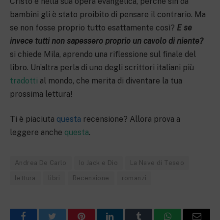
Cristo e nella sua opera evangelica, perché sin da
bambini gli è stato proibito di pensare il contrario. Ma
se non fosse proprio tutto esattamente così?
E se
invece tutti non sapessero proprio un cavolo di niente?
si chiede Mila, aprendo una riflessione sul finale del
libro. Un’altra perla di uno degli scrittori italiani più
tradotti
al mondo, che merita di diventare la tua
prossima lettura!
Ti è piaciuta
questa
recensione? Allora prova a
leggere anche
questa
.
Andrea De Carlo
Io Jack e Dio
La Nave di Teseo
lettura
libri
Recensione
romanzi