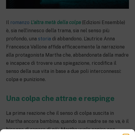
Il
romanzo
L’altra metà della colpa
(Edizioni Ensemble)
è, sia nell’innesco della trama, sia nel senso più
profondo, una
storia
di abbandono. L’autrice Anna
Francesca Vallone affida efficacemente la narrazione
alla protagonista Martha che, abbandonata dalla madre
e incapace di trovare una spiegazione, ricodifica il
senso della sua vita in base a due poli interconnessi:
colpa e punizione.
Una colpa che attrae e respinge
La prima reazione che il senso di colpa suscita in
Martha ancora bambina, quando sua madre se ne va, è il
bisogno di sapere di più. Martha vuole capire con