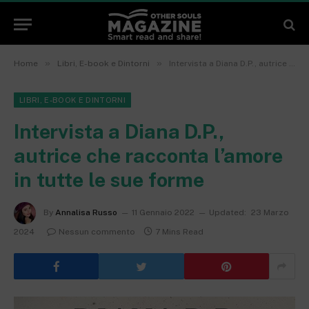
»
»
Home
Libri, E-book e Dintorni
Intervista a Diana D.P., autrice che racconta l’amore in tutte le sue forme
LIBRI, E-BOOK E DINTORNI
Intervista a Diana D.P.,
autrice che racconta l’amore
in tutte le sue forme
By
Annalisa Russo
11 Gennaio 2022
Updated:
23 Marzo
2024
Nessun commento
7 Mins Read