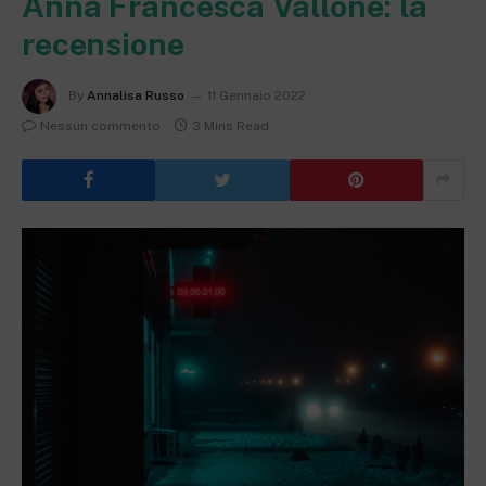
Anna Francesca Vallone: la
recensione
By
Annalisa Russo
11 Gennaio 2022
Nessun commento
3 Mins Read