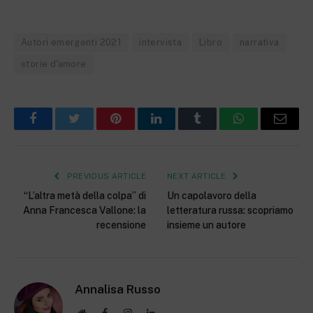
Autori emergenti 2021
intervista
Libro
narrativa
storie d'amore
Facebook
Twitter
Pinterest
LinkedIn
Tumblr
WhatsApp
Email
PREVIOUS ARTICLE
NEXT ARTICLE
“L’altra metà della colpa” di
Un capolavoro della
Anna Francesca Vallone: la
letteratura russa: scopriamo
recensione
insieme un autore
Annalisa Russo
Website
Facebook
Instagram
LinkedIn