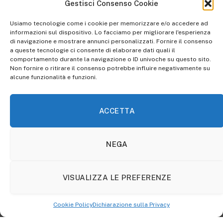
Gestisci Consenso Cookie
precisione dov’è l’origine di quella colpa, che subito ha
messo radici dentro di lei: perché, sapendolo, forse si
Usiamo tecnologie come i cookie per memorizzare e/o accedere ad
può porre rimedio.
informazioni sul dispositivo. Lo facciamo per migliorare l'esperienza
di navigazione e mostrare annunci personalizzati. Fornire il consenso
a queste tecnologie ci consente di elaborare dati quali il
comportamento durante la navigazione o ID univoche su questo sito.
«Secondo te è perché ho pianto troppo?»
Non fornire o ritirare il consenso potrebbe influire negativamente su
alcune funzionalità e funzioni.
Lo chiedo prima che Cesare mi dica di non
piangere, che non mi sopporta. Sono
ACCETTA
convinta che la mamma se ne sia andata
per colpa mia.
NEGA
[…] «È perché ho mangiato troppo
VISUALIZZA LE PREFERENZE
cioccolato? È perché ho rubato i pennarelli
a scuola? È perché mangio troppo poco?
Cookie Policy
Dichiarazione sulla Privacy
Sto mangiando, adesso».