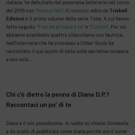
italiane, ha debuttato nel panorama letterario nel corso
del 2019 con “
Ancora N
o
i
“. Il
romanzo
edito da
Triskell
Edizioni
è il primo volume delle serie Time. A cui hanno
fatto seguito “
Fino ad arrivare a te
” e “
Confini
“. Per voi
abbiamo scambiato quattro chiacchiere con l’autrice.
Nell’intervista che ha concesso a Other Souls ha
raccontato il suo punto di vista sulla narrativa romance
e non solo…
Chi c’è dietro la penna di Diana D.P.?
Raccontaci un po’ di te
Diana è il mio pseudonimo. In realtà mi chiamo Donatella
e ho scelto di pubblicare come Diana perché era il nome