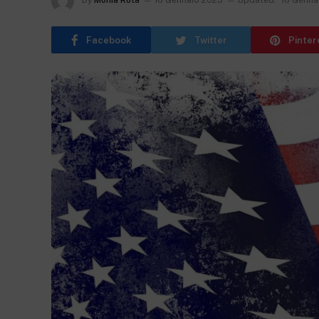
By
Monia Rota
16 Gennaio 2023
Updated:
16 Genna
Facebook
Twitter
Pinter