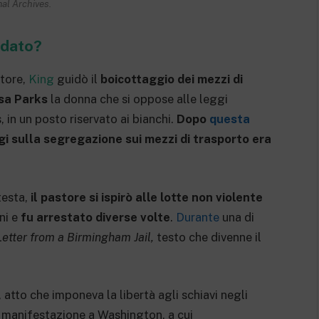
al Archives.
rdato?
store,
King
guidò il
boicottaggio dei mezzi di
sa Parks
la donna che si oppose alle leggi
in un posto riservato ai bianchi.
Dopo
questa
gi sulla segregazione sui mezzi di trasporto era
testa,
il pastore si ispirò alle lotte non violente
ni e
fu arrestato diverse volte
.
Durante
una di
Letter from a Birmingham Jail,
testo che divenne il
atto che imponeva la libertà agli schiavi negli
 manifestazione a Washington, a cui