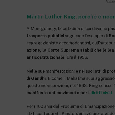
Nation
Martin Luther King, perché è rico
A Montgomery, la cittadina di cui divenne pa
trasporto pubblici
seguendo l’esempio di
Ro
segregazioniste accomodandosi, aull’autobus, 
azione, la Corte Suprema stabilì che le leg
anticostituzionale
. Era il 1956.
Nelle sue manifestazioni e nei suoi atti di pro
di Gandhi
. E come il Mahatma subì aggressio
queste incarcerazioni, nel 1963, King scrisse
manifesto del movimento per i
diritti civili
.
Per i 100 anni del Proclama di Emancipazione, 
stati confederati, King organizzò una grande