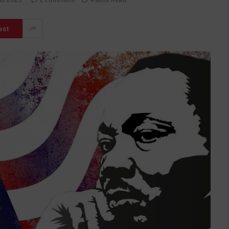
io 2023
2 commenti
4 Mins Read
est