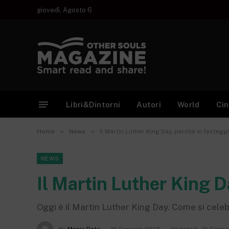
giovedì, Agosto 6
Libri&Dintorni
Autori
World
Ci
»
»
Home
News
Il Martin Luther King Day, perché si festegg
NEWS
Il Martin Luther King D
Oggi è il Martin Luther King Day. Come si celeb