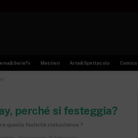
nema&SerieTv
Mestieri
Arte&Spettacolo
Comics
ia?
ay, perché si festeggia?
ra questa festività statunitense ?