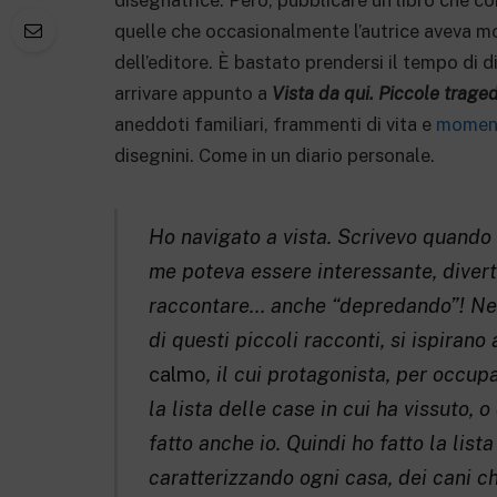
disegnatrice. Però, pubblicare un libro che co
quelle che occasionalmente l’autrice aveva mos
dell’editore. È bastato prendersi il tempo di d
arrivare appunto a
Vista da qui. Piccole trage
aneddoti familiari, frammenti di vita e
momen
disegnini. Come in un diario personale.
Ho navigato a vista. Scrivevo quando
me poteva essere interessante, diver
raccontare… anche “depredando”! Nel 
di questi piccoli racconti, si ispirano 
calmo
, il cui protagonista, per occup
la lista delle case in cui ha vissuto,
fatto anche io. Quindi ho fatto la list
caratterizzando ogni casa, dei cani c