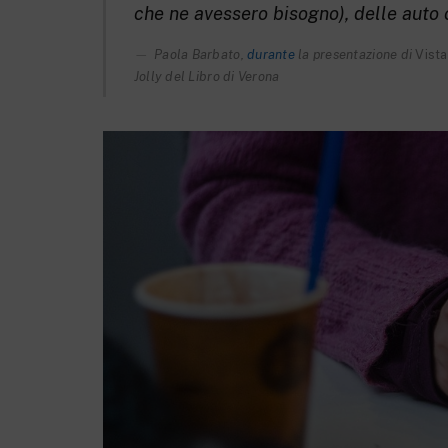
che ne avessero bisogno), delle auto 
Paola Barbato,
durante
la presentazione di
Vista
Jolly del Libro di Verona