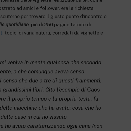
ntenesse delle vignette realizzate da lei, come
trato ad amici e follower, era la richiesta
iscuterne per trovare il giusto punto d’incontro e
die quotidiane
: più di 250 pagine farcite di
ti
topici di varia natura, corredati da vignette e
 mi veniva in mente qualcosa che secondo
tente, o che comunque aveva senso
senso che due o tre di questi frammenti,
a grandissimi libri. Cito l’esempio di
Caos
are il proprio tempo e la propria testa, fa
 o delle macchine che ha avuto: cosa che ho
a delle case in cui ho vissuto
he ho avuto caratterizzando ogni cane (non