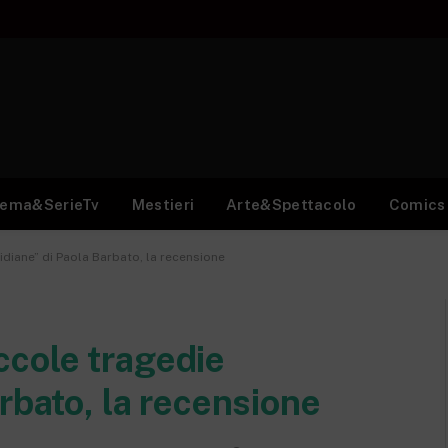
nema&SerieTv
Mestieri
Arte&Spettacolo
Comics
tidiane” di Paola Barbato, la recensione
iccole tragedie
rbato, la recensione