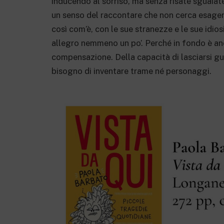
inducendo al sorriso, ma senza risate sguaiate
un senso del raccontare che non cerca esageraz
così com’è, con le sue stranezze e le sue idio
allegro nemmeno un po’. Perché in fondo è an
compensazione. Della capacità di lasciarsi 
bisogno di inventare trame né personaggi.