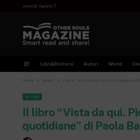
venerdì, Agosto 7
Libri&Dintorni
Autori
World
Ci
»
»
Home
Autori
Il libro “Vista da qui. Piccole tragedie quo
AUTORI
Il libro “Vista da qui. P
quotidiane” di Paola Ba