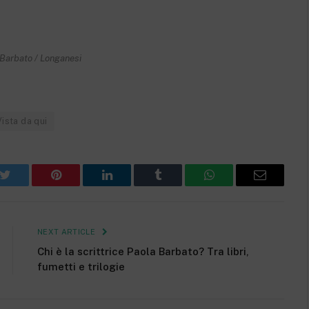
Barbato / Longanesi
Vista da qui
k
Twitter
Pinterest
LinkedIn
Tumblr
WhatsApp
Email
NEXT ARTICLE
Chi è la scrittrice Paola Barbato? Tra libri,
fumetti e trilogie