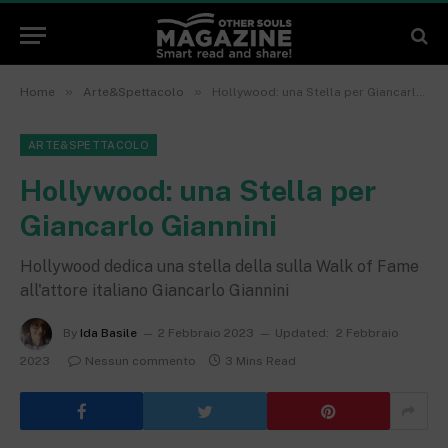
»
»
Home
Arte&Spettacolo
Hollywood: una Stella per Giancarlo Giannini
ARTE&SPETTACOLO
Hollywood: una Stella per
Giancarlo Giannini
Hollywood dedica una stella della sulla Walk of Fame
all'attore italiano Giancarlo Giannini
By
Ida Basile
2 Febbraio 2023
Updated:
2 Febbraio
2023
Nessun commento
3 Mins Read