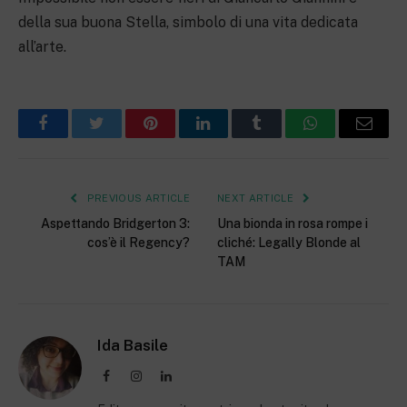
della sua buona Stella, simbolo di una vita dedicata
all’arte.
Facebook
Twitter
Pinterest
LinkedIn
Tumblr
WhatsApp
Email
PREVIOUS ARTICLE
NEXT ARTICLE
Aspettando Bridgerton 3:
Una bionda in rosa rompe i
cos’è il Regency?
cliché: Legally Blonde al
TAM
Ida Basile
Facebook
Instagram
LinkedIn