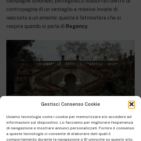
campagne londinesi, pettegolezzi sussurrati dietro la
contropagina di un ventaglio e missive inviate di
nascosto a un amante: questa è l’atmosfera che si
respira quando si parla di
Regency
.
Gestisci Consenso Cookie
Usiamo tecnologie come i cookie per memorizzare e/o accedere ad
informazioni sul dispositivo. Lo facciamo per migliorare l'esperienza
di navigazione e mostrare annunci personalizzati. Fornire il consenso
a queste tecnologie ci consente di elaborare dati quali il
Prima di
Bridgerton
: parla la storia
comportamento durante la navigazione o ID univoche su questo sito.