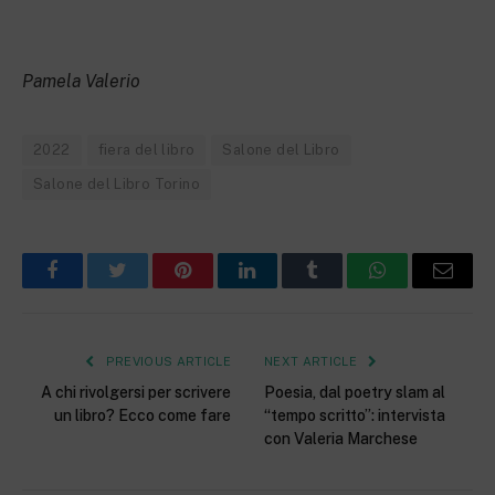
Pamela Valerio
2022
fiera del libro
Salone del Libro
Salone del Libro Torino
Facebook
Twitter
Pinterest
LinkedIn
Tumblr
WhatsApp
Email
PREVIOUS ARTICLE
NEXT ARTICLE
A chi rivolgersi per scrivere
Poesia, dal poetry slam al
un libro? Ecco come fare
“tempo scritto”: intervista
con Valeria Marchese