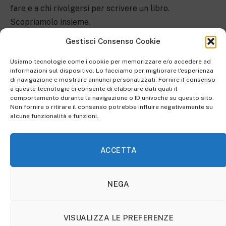
fare e a chi rivolgersi per scrivere un libro.
Scopriamolo insieme.
Gestisci Consenso Cookie
I professionisti della scrittura
Usiamo tecnologie come i cookie per memorizzare e/o accedere ad
informazioni sul dispositivo. Lo facciamo per migliorare l'esperienza
Scrivere un libro oggi non è più appannaggio di pochi.
di navigazione e mostrare annunci personalizzati. Fornire il consenso
a queste tecnologie ci consente di elaborare dati quali il
Perché ad esempio ci sono personaggi pubblici e
comportamento durante la navigazione o ID univoche su questo sito.
professionisti i quali, pur non avendo una grande
Non fornire o ritirare il consenso potrebbe influire negativamente su
alcune funzionalità e funzioni.
passione per la scrittura o il tempo per scrivere,
realizzano il sogno di diventare autori. Rivolgendosi ai
ghostwriter,
ovvero gli
scrittori fantasma
. A cui
ACCETTA
rivelano e affidano le loro teorie, storie e progetti per
dare vita a un libro.
NEGA
D’altra parte ci sono potenziali scrittori che hanno
bisogno di una
formazione e/o del supporto
di altri
VISUALIZZA LE PREFERENZE