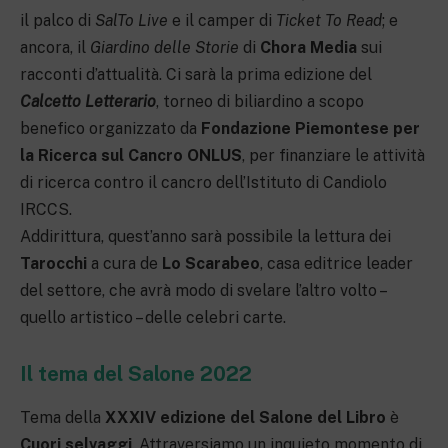
il palco di
SalTo Live
e il camper di
Ticket To Read
; e
ancora, il
Giardino delle Storie
di
Chora Media
sui
racconti d’attualità. Ci sarà la prima edizione del
Calcetto Letterario
, torneo di biliardino a scopo
benefico organizzato da
Fondazione Piemontese per
la Ricerca sul Cancro ONLUS
, per finanziare le attività
di ricerca contro il cancro dell’Istituto di Candiolo
IRCCS.
Addirittura, quest’anno sarà possibile la lettura dei
Tarocchi
a cura de
Lo Scarabeo
, casa editrice leader
del settore, che avrà modo di svelare l’altro volto –
quello artistico – delle celebri carte.
Il tema del Salone 2022
Tema della
XXXIV edizione del Salone del Libro
è
Cuori selvaggi
. Attraversiamo un inquieto momento di