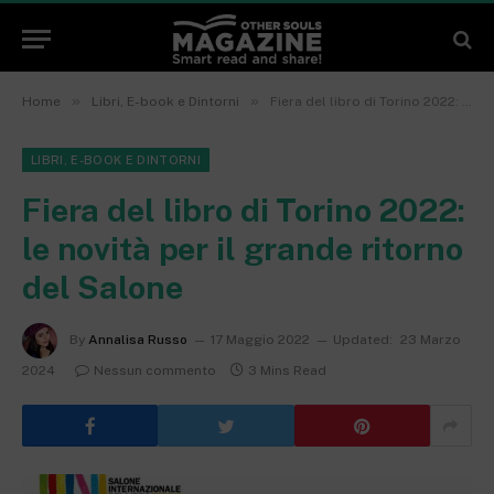
»
»
Home
Libri, E-book e Dintorni
Fiera del libro di Torino 2022: le novità per il grande ritorno del Salone
LIBRI, E-BOOK E DINTORNI
Fiera del libro di Torino 2022:
le novità per il grande ritorno
del Salone
By
Annalisa Russo
17 Maggio 2022
Updated:
23 Marzo
2024
Nessun commento
3 Mins Read