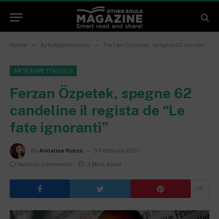
»
»
Home
Arte&Spettacolo
Ferzan Özpetek, spegne 62 candeline il regista de “Le fate ignoranti”
ARTE&SPETTACOLO
Ferzan Özpetek, spegne 62
candeline il regista de “Le
fate ignoranti”
By
Annalisa Russo
3 Febbraio 2021
Nessun commento
3 Mins Read