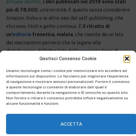
annuale dell’AIE
,
i libri pubblicati nel 2019 sono stati
più di 78.000
: un’enormità. E questo senza considerare
Amazon, Kobo e le altre oasi del self-publishing, che
sfornano titoli a getto continuo. È
il ritratto di
un’
editoria
frenetica, malata
, che risente da un lato
dei meccanismi perversi che la legano alla
distribuzione, dall’altro lato della
costante
fame di
Gestisci Consenso Cookie
novità e di consumo nelle nicchie di quelli che una volta
si chiamavano “
romanzi
di cassetta”.
Usiamo tecnologie come i cookie per memorizzare e/o accedere ad
informazioni sul dispositivo. Lo facciamo per migliorare l'esperienza
di navigazione e mostrare annunci personalizzati. Fornire il consenso
Difficile immaginare come si possa uscire da un simile
a queste tecnologie ci consente di elaborare dati quali il
circolo vizioso. Lo scossone che l’universo librario ha
comportamento durante la navigazione o ID univoche su questo sito.
Non fornire o ritirare il consenso potrebbe influire negativamente su
ricevuto dalla pandemia ha determinato un forte
alcune funzionalità e funzioni.
aumento nella diffusione di ebook e di audiobook,
nonché varie iniziative a sostegno delle librerie
indipendenti, e causerà forse (così si dice da più parti)
ACCETTA
la chiusura di tante realtà senza spalle abbastanza