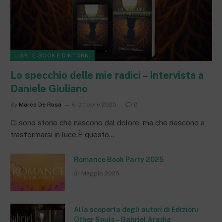
LIBRI, E-BOOK E DINTORNI
Lo specchio delle mie radici – Intervista a
Daniele Giuliano
By
Marco De Rosa
6 Ottobre 2025
0
Ci sono storie che nascono dal dolore, ma che riescono a
trasformarsi in luce.È questo…
Romance Book Party 2025
31 Maggio 2025
Alla scoperta degli autori di Edizioni
Other Souls – Gabriel Aradia