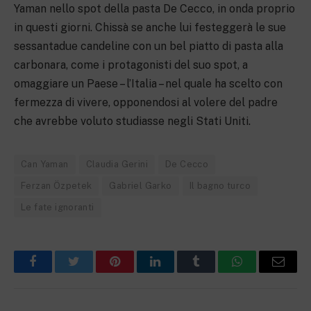
Yaman nello spot della pasta De Cecco, in onda proprio
in questi giorni. Chissà se anche lui festeggerà le sue
sessantadue candeline con un bel piatto di pasta alla
carbonara, come i protagonisti del suo spot, a
omaggiare un Paese – l’Italia – nel quale ha scelto con
fermezza di vivere, opponendosi al volere del padre
che avrebbe voluto studiasse negli Stati Uniti.
Can Yaman
Claudia Gerini
De Cecco
Ferzan Özpetek
Gabriel Garko
Il bagno turco
Le fate ignoranti
Facebook
Twitter
Pinterest
LinkedIn
Tumblr
WhatsApp
Email