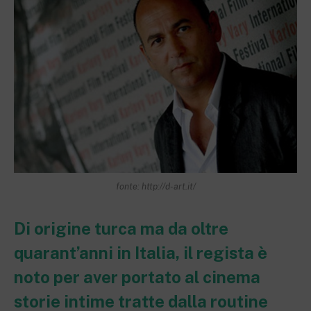
fonte: http://d-art.it/
Di origine turca ma da oltre
quarant’anni in Italia, il regista è
noto per aver portato al cinema
storie intime tratte dalla routine