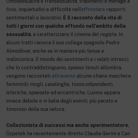
Omosessualità e transessualità, tradimenti e
menage a
trois
, inquietudini e difficoltà nell’
affrontare
rapporti
sentimentali e lavorativi.
È il racconto della vita di
tutti i giorni con qualche affondo nell’ambito della
sessualità
, a caratterizzare il cinema del regista. In
alcuni tratti rievoca il suo collega spagnolo Pedro
Almodóvar, anche se in maniera più tenue e
malinconica. Il mondo dei sentimenti e i velati intrecci
che lo contraddistinguono, spesso tenuti all’ombra,
vengono raccontati
attraverso
alcune chiare maschere
femminili: mogli, casalinghe, tossicodipendenti,
isteriche, spaesate ed eccentriche. L’uomo appare
invece debole e in balia degli eventi, più pacato e
timoroso della sua natura.
Collezionista di successi ma anche sperimentatore
,
Özpetek ha recentemente diretto Claudia Gerini e Can