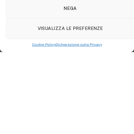
larghe; ma
per recuperare una dimensione del libro
NEGA
più sensata occorrerà un lavoro lungo e
consapevole
.
VISUALIZZA LE PREFERENZE
Cookie Policy
Dichiarazione sulla Privacy
Servirebbe, all’
editoria
italiana, un senso di maggiore attenzione e
compostezza.