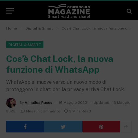
»
»
Home
Digital & Smart
Cos’è Chat Lock, la nuova funzione di WhatsApp
DIGITAL & SMART
Cos’è Chat Lock, la nuova
funzione di WhatsApp
WhatsApp si muove verso un nuovo modo di
proteggere le chat: per la privacy arriva Chat Lock.
By
Annalisa Russo
16 Maggio 2023
Updated:
16 Maggio
2023
Nessun commento
2 Mins Read