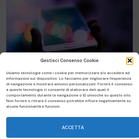
Gestisci Consenso Cookie
Usiamo tecnologie come i cookie per memorizzare e/o accedere ad
informazioni sul dispositivo. Lo facciamo per migliorare l'esperienza
di navigazione e mostrare annunci personalizzati. Fornire il consenso
Nuovo accordo Meta e Siae
a queste tecnologie ci consente di elaborare dati quali il
comportamento durante la navigazione o ID univoche su questo sito.
Non fornire o ritirare il consenso potrebbe influire negativamente su
Si tratta di
un accordo transitorio
, quello tra Meta e
alcune funzionalità e funzioni.
Siae. La Società italiana Autori ed Editori riporta su
Meta i suoi artisti, rendendo così la loro
musica
di
ACCETTA
nuovo disponibile,
tuttavia
questo non fermerà il
lavoro tra le parti
per trovare un accordo più equo e