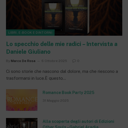
LIBRI, E-BOOK E DINTORNI
Lo specchio delle mie radici – Intervista a
Daniele Giuliano
By
Marco De Rosa
6 Ottobre 2025
0
Ci sono storie che nascono dal dolore, ma che riescono a
trasformarsi in luce.È questo…
Romance Book Party 2025
31 Maggio 2025
Alla scoperta degli autori di Edizioni
Other Souls – Gabriel Aradia