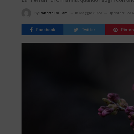
La “Ferrari” di Christina: quando i sogni corron
By
Roberta De Tomi
15 Maggio 2023
Updated:
23 
Facebook
Twitter
Pinter