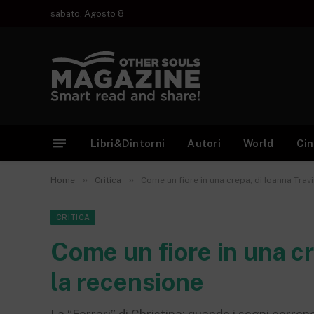
sabato, Agosto 8
Libri&Dintorni
Autori
World
Ci
»
»
Home
Critica
Come un fiore in una crepa, di Ioanna Trav
CRITICA
Come un fiore in una cr
la recensione