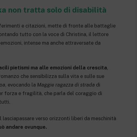
a non tratta solo di disabilità
erimenti e citazioni, mette di fronte alle battaglie
ntando tutto con la voce di Christina, il lettore
ue emozioni, intense ma anche attraversate da
ili pietismi ma alle emozioni della crescita
,
omanzo che sensibilizza sulla vita e sulle sue
epa
, evocando la
Maggie ragazza di strada
di
r forza e fragilità, che parla del coraggio di
utti.
è il lasciapassare verso orizzonti liberi da meschinità
può andare ovunque.