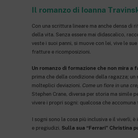
Il romanzo di Ioanna Travinsk
Con una scrittura lineare ma anche densa di rif
della vita. Senza essere mai didascalico, racco
veste i suoi panni, si muove con lei, vive le s
fratture e ricomposizioni.
Un romanzo di formazione che non mira a fac
prima che della condizione della ragazza; un r
molteplici deviazioni.
Come un fiore in una cr
Stephen Crane, diversa per storia ma simile pe
vivere i propri sogni: qualcosa che accomuna t
I sogni sono la cosa più inclusiva e il viverli, 
e pregiudizi.
Sulla sua “Ferrari” Christina 