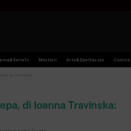
nema&SerieTv
Mestieri
Arte&Spettacolo
Comics
inska: la recensione
epa, di Ioanna Travinska: