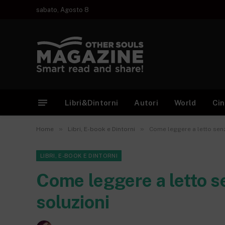
sabato, Agosto 8
Libri&Dintorni
Autori
World
Ci
»
»
Home
Libri, E-book e Dintorni
Come leggere a letto senz
LIBRI, E-BOOK E DINTORNI
Come leggere a letto s
soluzioni