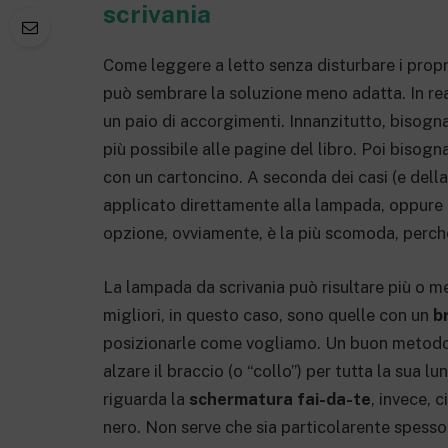
scrivania
Come leggere a letto senza disturbare i prop
può sembrare la soluzione meno adatta. In rea
un paio di accorgimenti. Innanzitutto, bisogn
più possibile alle pagine del libro. Poi bisogn
con un cartoncino. A seconda dei casi (e dell
applicato direttamente alla lampada, oppur
opzione, ovviamente, è la più scomoda, perch
La lampada da scrivania può risultare più o
migliori, in questo caso, sono quelle con un
b
posizionarle come vogliamo. Un buon metodo è
alzare il braccio (o “collo”) per tutta la sua 
riguarda la
schermatura fai-da-te
, invece, 
nero. Non serve che sia particolarente spesso