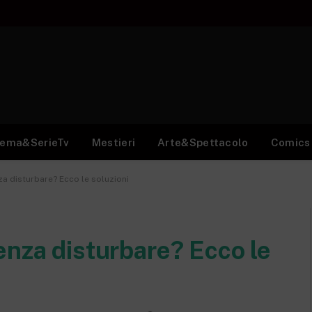
nema&SerieTv
Mestieri
Arte&Spettacolo
Comics
a disturbare? Ecco le soluzioni
enza disturbare? Ecco le