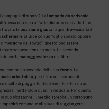
ri compagni di stanza? La
lampada da scrivania
ltà, essa non reca affatto disturbo se si adottano
a trovare la
posizione giusta
, e quindi avvicinarla il
a
schermare la luce
con un foglio spesso oppure
a dimensione del foglio), questo può essere
e tenuto sospeso con una mano. La seconda
é riduce la
maneggevolezza
del libro.
 meno comoda a seconda della sua
forma
. Le
raccio orientabile
, perché ci consentono di
 quello di poggiarle direttamente a terra e poi
lunghezza, mettendole quasi in verticale. Per quanto
ci si può sbizzarrire. Il meglio sarebbe un cartoncino
: impedirà comunque alla luce di raggiungere i