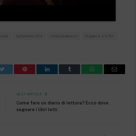
pada
lampadacollo
lampadapinza
leggere a letto
k
Twitter
Pinterest
LinkedIn
Tumblr
WhatsApp
Email
NEXT ARTICLE
Come fare un diario di lettura? Ecco dove
segnare i libri letti