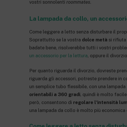
vostri sonnolenti
roommates
.
La lampada da collo, un accessorio 
Come leggere a letto senza disturbare il proprio
Soprattutto se la vostra
dolce metà
si rifiut
badate bene, risolverebbe tutti i vostri probl
un accessorio per la lettura
, oppure il divorzio
Per quanto riguarda il divorzio, dovreste pre
riguarda gli accessori, potreste prendere in 
un semplice tubo flessibile, con una lampada 
orientabili a 360 gradi
, quindi è molto facile
però, consentono di
regolare l’intensità lu
una lampada da collo è molto più economica 
Come leggere a letto senza disturba