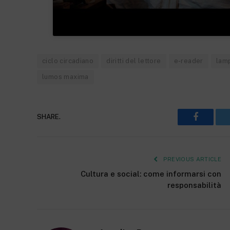
ciclo circadiano
diritti del lettore
e-reader
lam
lumos maxima
SHARE.
Faceboo
PREVIOUS ARTICLE
Cultura e social: come informarsi con
responsabilità