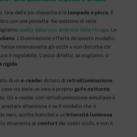
. Una delle più classiche è la
lampada a pinza
. È
ibro con una pinzetta. Ne esistono di varie
nsigliamo
quella dalla luce ambrata della Hooga
. Le
cadiano
. L’illuminazione offerta da questo modello,
affatica minimamente gli occhi e non disturba chi
 luce è regolabile. L’unico difetto, se vogliamo, è
 rigida
.
isto di un
e-reader
dotato di
retroilluminazione
,
caso voi siate un vero e proprio
gufo notturno
,
e. Gli e-reader con retroilluminazione annullano il
 prestare attenzione è se il modello che vi
o nero, scritte bianche) e un’
intensità luminosa
 lo strumento al
comfort
dei vostri occhi, e non il