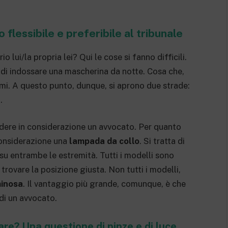
flessibile e preferibile al tribunale
 lui/la propria lei? Qui le cose si fanno difficili.
a di indossare una mascherina da notte. Cosa che,
emi. A questo punto, dunque, si aprono due strade:
.
ndere in considerazione un avvocato. Per quanto
considerazione una
lampada da collo
. Si tratta di
su entrambe le estremità. Tutti i modelli sono
 trovare la posizione giusta. Non tutti i modelli,
minosa
. Il vantaggio più grande, comunque, è che
di un avvocato.
re? Una questione di pinze e di luce