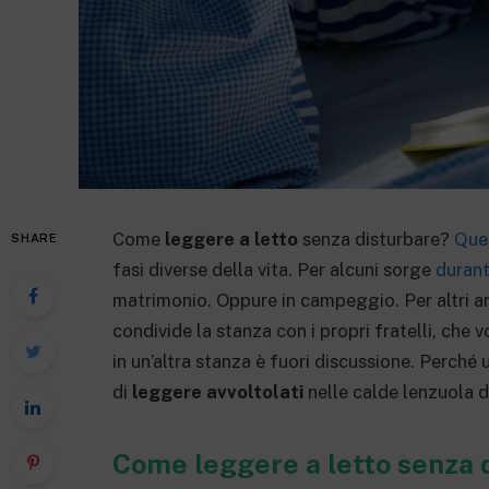
Come
leggere a letto
senza disturbare?
Que
SHARE
fasi diverse della vita. Per alcuni sorge
duran
matrimonio. Oppure in campeggio. Per altri anc
condivide la stanza con i propri fratelli, che
in un’altra stanza è fuori discussione. Perché un
di
leggere avvoltolati
nelle calde lenzuola d
Come leggere a letto senza 