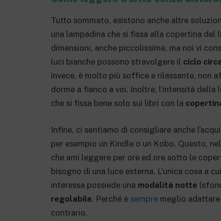
Tutto sommato, esistono anche altre soluzioni
una lampadina che si fissa alla copertina del l
dimensioni, anche piccolissime, ma noi vi co
luci bianche possono stravolgere il
ciclo cir
invece, è molto più soffice e rilassante, non 
dorme a fianco a voi. Inoltre, l’intensità della
che si fissa bene solo sui libri con la
copertina
Infine, ci sentiamo di consigliare anche l’acqu
per esempio un Kindle o un Kobo. Questo, nel 
che ami leggere per ore ed ore sotto le copert
bisogno di una luce esterna. L’unica cosa a cui
interessa possiede una
modalità notte
(sfond
regolabile
. Perché è
sempre
meglio adattare
contrario.