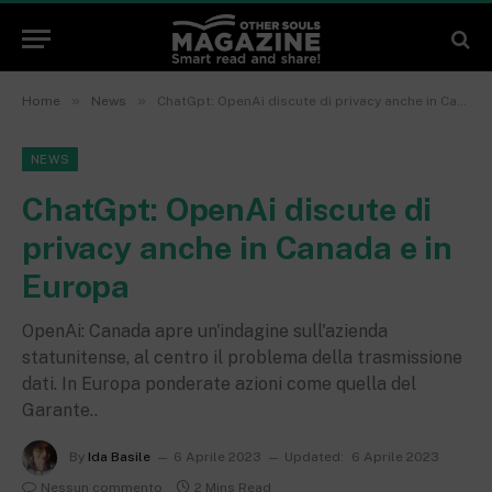
»
»
Home
News
ChatGpt: OpenAi discute di privacy anche in Canada e in Europa
NEWS
ChatGpt: OpenAi discute di
privacy anche in Canada e in
Europa
OpenAi: Canada apre un'indagine sull'azienda
statunitense, al centro il problema della trasmissione
dati. In Europa ponderate azioni come quella del
Garante..
By
Ida Basile
6 Aprile 2023
Updated:
6 Aprile 2023
Nessun commento
2 Mins Read