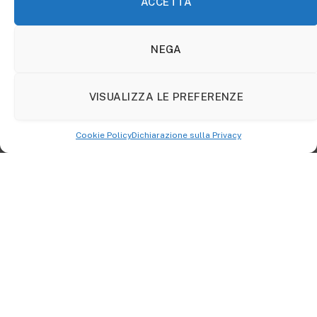
ACCETTA
Chi è Wax, il cantante di
Amici
Wax, al secolo Matteo Lucido, è il cantante di Amici che
NEGA
ha battuto il ballerino Samu durante la puntata del
serale di sabato 1 aprile.
In
questa
edizione di Amici 22
VISUALIZZA LE PREFERENZE
concorre nella squadra degli insegnanti Arisa e
Raimondo Todaro.
Cookie Policy
Dichiarazione sulla Privacy
Figlio d’arte, nato a Milano, Wax si è distinto nel
programma di Maria De Filippi per
il suo carattere
sopra le righe
e, anche se
durante
l’anno non sono
mancate le polemiche,
la dote artistica del ragazzo
sembra indiscussa
. Infatti il suo singolo
Ballerine e
guantoni
ha vinto la sfida inediti al pomeridiano, e con
questa
la
produzione di Dardust
.