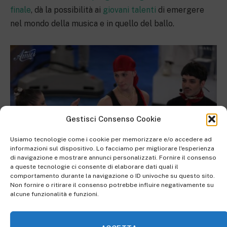
finale
, dà la possibilità ai
giovani talenti
di emergere
nel mondo della musica e in quello del ballo.
Gestisci Consenso Cookie
Usiamo tecnologie come i cookie per memorizzare e/o accedere ad
informazioni sul dispositivo. Lo facciamo per migliorare l'esperienza
di navigazione e mostrare annunci personalizzati. Fornire il consenso
a queste tecnologie ci consente di elaborare dati quali il
comportamento durante la navigazione o ID univoche su questo sito.
Non fornire o ritirare il consenso potrebbe influire negativamente su
Foto presa dalla pagina Facebook
Squadra Bianca e Squadra Blu –
alcune funzionalità e funzioni.
Amici 2023