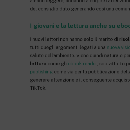
amano leggere, andando a colpire l’attenzione d
del consiglio dato generando così una comuni
I giovani e la lettura anche su ebo
I nuovi lettori non hanno solo il merito di
riso
tutti quegli argomenti legati a una
nuova vis
salute dell’ambiente. Viene quindi naturale per
lettura
come gli
ebook reader
, soprattutto p
publishing
come via per la pubblicazione dell
generare attenzione e il conseguente acquist
TikTok.