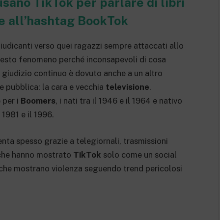
sano TikTok per parlare di libri
e all’hashtag BookTok
udicanti verso quei ragazzi sempre attaccati allo
uesto fenomeno perché inconsapevoli di cosa
giudizio continuo è dovuto anche a un altro
e pubblica: la cara e vecchia
televisione
.
 per i
Boomers
, i nati tra il 1946 e il 1964 e nativo
l 1981 e il 1996.
menta spesso grazie a telegiornali, trasmissioni
ti che hanno mostrato
TikTok
solo come un social
 che mostrano violenza seguendo trend pericolosi