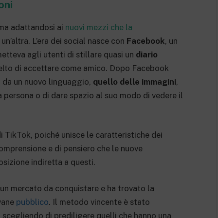
oni
rma adattandosi ai
nuovi mezzi che la
n’altra. L’era dei social nasce con
Facebook
, un
tteva agli utenti di stillare quasi un
diario
celto di accettare come amico. Dopo Facebook
o da un nuovo linguaggio,
quello delle immagini
,
na persona o di dare spazio al suo modo di vedere il
i TikTok, poiché unisce le caratteristiche dei
 comprensione e di pensiero che le nuove
osizione indiretta a questi.
 un mercato da conquistare e ha trovato la
ovane
pubblico
. Il metodo vincente è stato
, scegliendo di prediligere quelli che hanno una