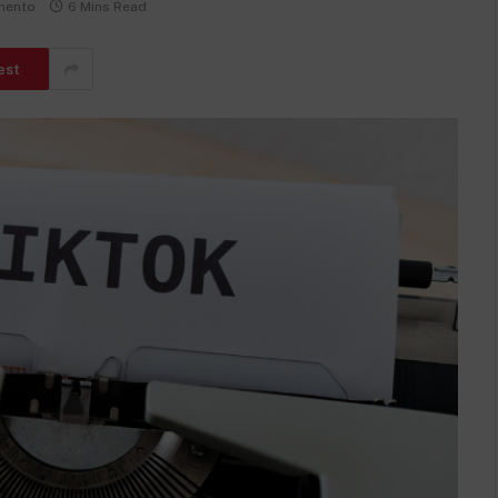
mento
6 Mins Read
est