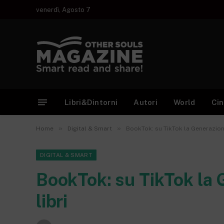
venerdì, Agosto 7
Libri&Dintorni
Autori
World
Ci
»
»
Home
Digital & Smart
BookTok: su TikTok la Generazione
DIGITAL & SMART
BookTok: su TikTok la 
libri