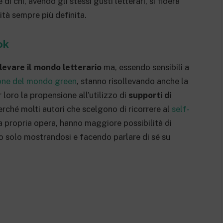
i chi, avendo gli stessi gusti letterari, si fiderà
tà sempre più definita.
ok
llevare il mondo letterario
ma, essendo sensibili a
ione del mondo green
, stanno risollevando anche la
 loro la propensione all’utilizzo di
supporti di
erché molti autori che scelgono di ricorrere al
self-
a propria opera, hanno maggiore possibilità di
o solo mostrandosi e facendo parlare di sé su