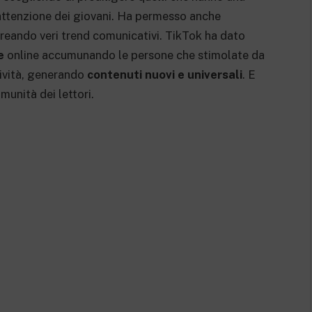
’attenzione dei giovani. Ha permesso anche
 creando veri trend comunicativi. TikTok ha dato
e
online accumunando le persone che stimolate da
ività, generando
contenuti nuovi e universali
. E
munità dei lettori.