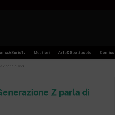
nema&SerieTv
Mestieri
Arte&Spettacolo
Comics
 Z parla di libri
Generazione Z parla di