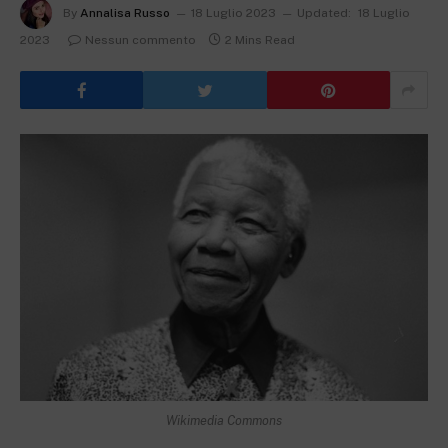
By
Annalisa Russo
18 Luglio 2023
Updated:
18 Luglio
2023
Nessun commento
2 Mins Read
Wikimedia Commons