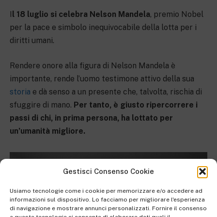
I
l 18 luglio si celebra Nelson Mandela
, premio Nobel
per la pace e simbolo inequivocabile della lotta per i
diritti umani.
Rendere onore alla figura di Nelson Mandela è
importante, rende l’uomo testimone attivo della sua
storia
e dà senso a un presente che, talvolta, rischia di
sfuggire di mano.
Per tanto, è giusto ripercorrere i
passi di chi, in prima persona, ha lottato per
un’umanità migliore.
Gestisci Consenso Cookie
Usiamo tecnologie come i cookie per memorizzare e/o accedere ad
informazioni sul dispositivo. Lo facciamo per migliorare l'esperienza
di navigazione e mostrare annunci personalizzati. Fornire il consenso