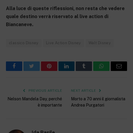
Alla luce di queste riflessioni, non resta che vedere
quale destino verrà riservato al live action di
Biancaneve.
classico Disney
Live Action Disney
Walt Disney
Facebook
Twitter
Pinterest
LinkedIn
Tumblr
WhatsApp
Email
PREVIOUS ARTICLE
NEXT ARTICLE
Nelson Mandela Day, perché
Morto a 70 anni il giornalista
è importante
Andrea Purgatori
Ida Basile