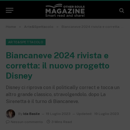
»
»
Home
Arte&Spettacolo
Biancaneve 2024 rivista e corretta: il nuovo progetto Disney
ARTE&SPETTACOLO
Biancaneve 2024 rivista e
corretta: il nuovo progetto
Disney
Disney ci riprova con il politically correct e tocca un
altro grande classico, stravolgendolo. dopo La
Sirenetta è il turno di Biancaneve.
By
Ida Basile
19 Luglio 2023
Updated:
19 Luglio 2023
Nessun commento
3 Mins Read