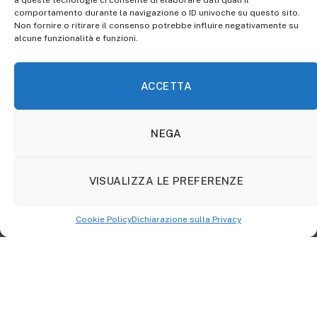
a queste tecnologie ci consente di elaborare dati quali il
comportamento durante la navigazione o ID univoche su questo sito.
Non fornire o ritirare il consenso potrebbe influire negativamente su
alcune funzionalità e funzioni.
ACCETTA
Wikimedia Commons
NEGA
Apartheid
VISUALIZZA LE PREFERENZE
La
storia
di Nelson Mandela si intreccia in modo
Cookie Policy
Dichiarazione sulla Privacy
profondo con quella dell’
apartheid
, la brutale politica di
segregazione razziale
messa in atto in Sudafrica per
quasi 50 anni, dal 1948 al 1991.
Il principio alla base dell’
apartheid
è quello secondo cui