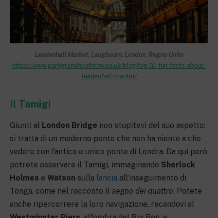
Leadenhall Market, Langbourn, London, Regno Unito
https://www.parkgrandheathrow.co.uk/blog/top-10-fun-facts-about-
leadenhall-market/
Il Tamigi
Giunti al
London Bridge
non stupitevi del suo aspetto:
si tratta di un moderno ponte che non ha niente a che
vedere con l’antico e unico ponte di Londra. Da qui però
potrete osservare il Tamigi, immaginando
Sherlock
Holmes
e
Watson
sulla
lancia
all’inseguimento di
Tonga, come nel racconto
Il segno dei quattro
. Potete
anche ripercorrere la loro navigazione, recandovi al
Westminster Piers
, all’ombra del Big Ben, e