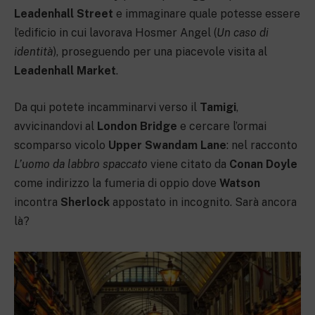
Leadenhall Street
e immaginare quale potesse essere
l’edificio in cui lavorava Hosmer Angel (
Un caso di
identità
), proseguendo per una piacevole visita al
Leadenhall Market
.
Da qui potete incamminarvi verso il
Tamigi
,
avvicinandovi al
London Bridge
e cercare l’ormai
scomparso vicolo
Upper Swandam Lane
: nel racconto
L’uomo da labbro spaccato
viene citato da
Conan Doyle
come indirizzo la fumeria di oppio dove
Watson
incontra
Sherlock
appostato in incognito. Sarà ancora
là?