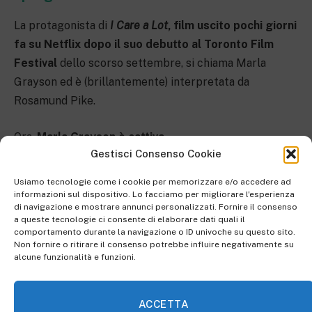
La protagonista di
I Care a Lot
, film uscito pochi giorni
fa su Netflix dopo il suo debutto al Toronto Film
Festival
dello scorso settembre, si chiama Marla
Grayson ed è (brillantemente) interpretata da
Rosamund Pike.
Ora,
Marla Grayson è cattiva.
Gestisci Consenso Cookie
È intelligente, determinata e ambiziosa, e
Usiamo tecnologie come i cookie per memorizzare e/o accedere ad
incidentalmente è una bella donna, ma soprattutto è
informazioni sul dispositivo. Lo facciamo per migliorare l'esperienza
di navigazione e mostrare annunci personalizzati. Fornire il consenso
cattiva. Ha qualche giustificazione, per un animo così
a queste tecnologie ci consente di elaborare dati quali il
malvagio? Non particolarmente, no. Viene folgorata
comportamento durante la navigazione o ID univoche su questo sito.
Non fornire o ritirare il consenso potrebbe influire negativamente su
sulla via di Damasco
durante
la
storia
, il suo è un
alcune funzionalità e funzioni.
percorso di redenzione? No. Nasconde un segreto che
la riscatta, per esempio è un’infiltrata dell’FBI che si
finge una poco di buono per indagare su crimini
ACCETTA