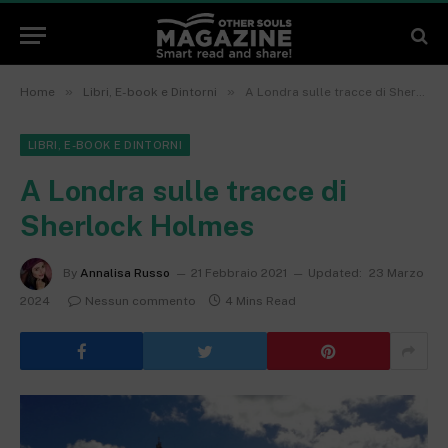
»
»
Home
Libri, E-book e Dintorni
A Londra sulle tracce di Sherlock Holmes
LIBRI, E-BOOK E DINTORNI
A Londra sulle tracce di
Sherlock Holmes
By
Annalisa Russo
21 Febbraio 2021
Updated:
23 Marzo
2024
Nessun commento
4 Mins Read