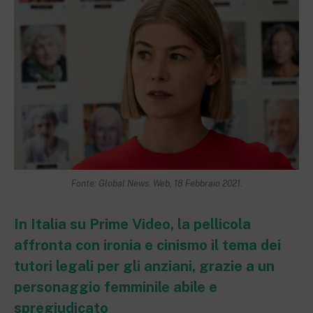
Fonte: Global News. Web, 18 Febbraio 2021.
In Italia su Prime Video, la pellicola
affronta con ironia e cinismo il tema dei
tutori legali per gli anziani, grazie a un
personaggio femminile abile e
spregiudicato