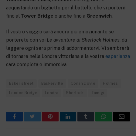
acquistando un biglietto per il battello che vi porterà
fino al
Tower Bridge
o anche fino a
Greenwich
.
Il vostro viaggio sarà ancora più emozionante se
porterete con voi
Le avventure di Sherlock Holmes
, da
leggere ogni sera prima di addormentarvi. Vi sembrerà
di tornare nella Londra vittoriana e la vostra
esperienza
sarà completa e immersiva.
Baker street
Baskerville
Conan Doyle
Holmes
London Bridge
Londra
Sherlock
Tamigi
Facebook
Twitter
Pinterest
LinkedIn
Tumblr
WhatsApp
Email