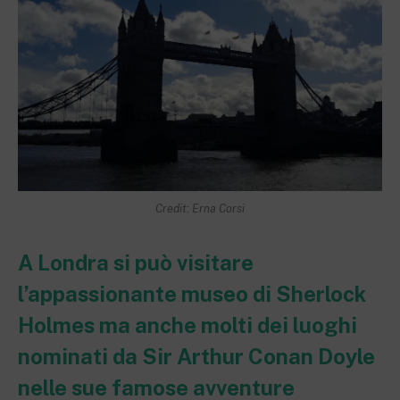
Credit: Erna Corsi
A Londra si può visitare
l’appassionante museo di Sherlock
Holmes ma anche molti dei luoghi
nominati da Sir Arthur Conan Doyle
nelle sue famose avventure