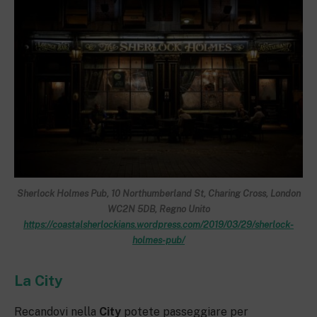
Sherlock Holmes Pub, 10 Northumberland St, Charing Cross, London
WC2N 5DB, Regno Unito
https://coastalsherlockians.wordpress.com/2019/03/29/sherlock-
holmes-pub/
La City
Recandovi nella
City
potete passeggiare per