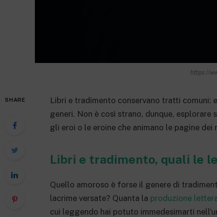
https://w
Libri e tradimento conservano tratti comuni: 
SHARE
generi. Non è così strano, dunque, esplorare 
gli eroi o le eroine che animano le pagine dei 
Libri e tradimento, quali le l
Quello amoroso è forse il genere di tradiment
lacrime versate? Quanta la
produzione lettera
cui leggendo hai potuto immedesimarti nell’una