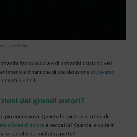
ww.unsplash.com
entrambi fanno scuola e di entrambi esistono vari
sentimenti e dinamiche di una delusione
attraverso
romanzi più belli.
ezioni dei grandi autori?
o più conosciuto. Quante le canzoni al ritmo di
ria a base di amore
e vendetta? Quante le volte in
 o – perché no – nell’altra parte?