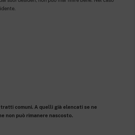
i suoi desideri, non può mai finire bene. Nel caso
idente.
ratti comuni. A quelli già elencati se ne
che non può rimanere nascosto.