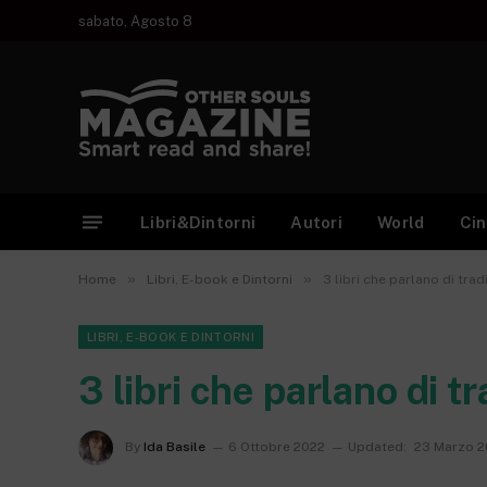
sabato, Agosto 8
Libri&Dintorni
Autori
World
Ci
»
»
Home
Libri, E-book e Dintorni
3 libri che parlano di tra
LIBRI, E-BOOK E DINTORNI
3 libri che parlano di 
By
Ida Basile
6 Ottobre 2022
Updated:
23 Marzo 