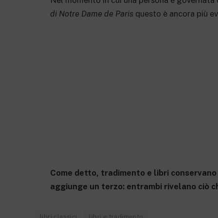
Nel momento in cui una persona è governata da
di Notre Dame de Paris
questo è ancora più ev
Come detto, tradimento e libri conservano t
aggiunge un terzo: entrambi rivelano ciò 
libri classici
libri e tradimento