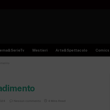
nema&SerieTv
Mestieri
Arte&Spettacolo
Comics
dimento
tradimento
2024
Nessun commento
4 Mins Read